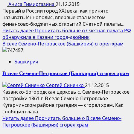
Аниса Тимиргазина
21.12.2015
Первый в России город XXI века, как принято
называть Иннополис, впервые стал местом
финансово-бюджетных открытий Счетной палаты...
Читать далее
Прочитать больше о Счетная палата РФ
обнаружила в Казани город-двойник
В селе Семено-Петровское (Башкирия) сгорел храм
Башкирия
В селе Семено-Петровское (Башкирия) сгорел храм
Сергей Синенко
21.12.2015
Казанско-Богородская церковь с. Семено-Петровское
постройки 1861 г. В селе Семено-Петровское
Кугарчинском района трагедия — сгорел храм. Как
сообщил глава...
Читать далее
Прочитать больше о В селе Семено-
Петровское (Башкирия) сгорел храм