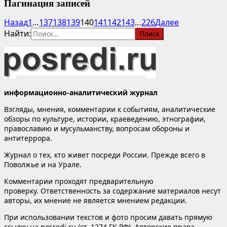
Пагинация записей
Назад
1
…
137
138
139
140
141
142
143
…
226
Далее
Найти:
информационно-аналитический журнал
Взгляды, мнения, комментарии к событиям, аналитические
обзоры по культуре, истории, краеведению, этнографии,
православию и мусульманству, вопросам обороны и
антитеррора.
Журнал о тех, кто живет посреди России. Прежде всего в
Поволжье и на Урале.
Комментарии проходят предварительную
проверку. Ответственность за содержание материалов несут
авторы, их мнение не является мнением редакции.
При использовании текстов и фото просим давать прямую
ссылку на posredi.ru (ст. 1274 ГК РФ). Авторские права