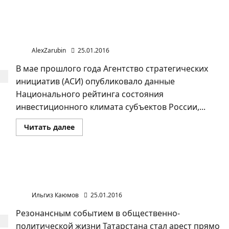
«Живой
щит»
использовало
ГИБДД
По инвестиционному климату Башкирия на 40-й
в
позиции
Набережных
Челнах
AlexZarubin
25.01.2016
В мае прошлого года Агентство стратегических
инициатив (АСИ) опубликовало данные
Национального рейтинга состояния
инвестиционного климата субъектов России,...
Прочитать
Читать далее
больше
о
По
инвестиционному
климату
Башкирия
Преследование казанского политолога Раиса
на
Сулейманова продолжается
40-
й
Ильгиз Каюмов
25.01.2016
позиции
Резонансным событием в общественно-
политической жизни Татарстана стал арест прямо