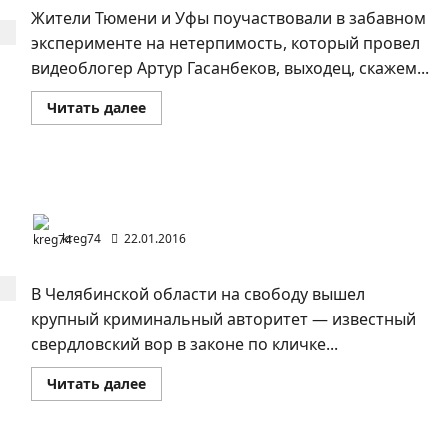
Жители Тюмени и Уфы поучаствовали в забавном
эксперименте на нетерпимость, который провел
видеоблогер Артур Гасанбеков, выходец, скажем...
Прочитать
Читать далее
больше
о
Как
относятся
к
кавказцам
На Урале ожидается передел сфер влияния
жители
Тюмени
и
kreg74
22.01.2016
Уфы
В Челябинской области на свободу вышел
крупный криминальный авторитет — известный
свердловский вор в законе по кличке...
Прочитать
Читать далее
больше
о
На
Урале