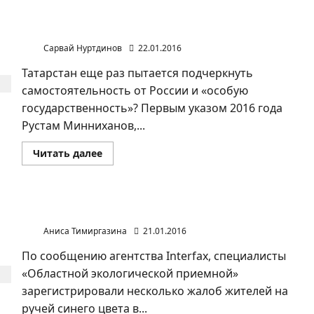
ожидается
передел
Татарстан еще раз пытается подчеркнуть
сфер
самостоятельность
влияния
Сарвай Нуртдинов
22.01.2016
Татарстан еще раз пытается подчеркнуть
самостоятельность от России и «особую
государственность»? Первым указом 2016 года
Рустам Минниханов,...
Прочитать
Читать далее
больше
о
Татарстан
еще
раз
пытается
В Челябинске снег синий, а лед голубой
подчеркнуть
самостоятельность
Аниса Тимиргазина
21.01.2016
По сообщению агентства Interfax, специалисты
«Областной экологической приемной»
зарегистрировали несколько жалоб жителей на
ручей синего цвета в...