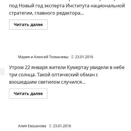
под Новый год эксперта Института национальной
стратегии, главного редактора...
Прочитать
Читать далее
больше
о
Преследование
казанского
политолога
Раиса
Над городом Кумертау взошли три солнца
Сулейманова
продолжается
Мария и Алексей Толмачевы
23.01.2016
Утром 22 января жители Кумертау увидели в небе
три солнца. Такой оптический обман с
взошедшим светилом случился...
Прочитать
Читать далее
больше
о
Над
городом
Кумертау
взошли
Как относятся к кавказцам жители Тюмени и Уфы
три
солнца
Алия Емшанова
23.01.2016