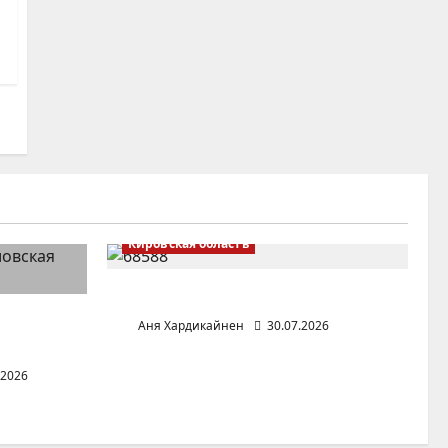
Кировская область
Поселок Пудем (Удмуртия)
Аня Хардикайнен
30.07.2026
)
.2026