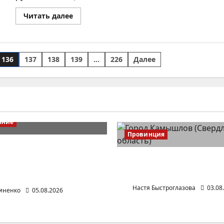
Прочитать
Читать далее
больше
о
В
Челябинске
снег
синий,
136
137
138
139
…
226
Далее
а
лед
голубой
ание
Провинция
 Центральной России
-Поволжье
Город Камышлов
(Свердловская область
Настя Быстроглазова
03.08
иненко
05.08.2026