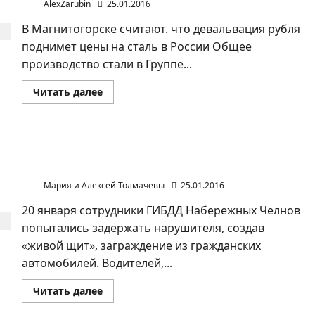
AlexZarubin
25.01.2016
В Магнитогорске считают. что девальвация рубля
поднимет цены на сталь в России Общее
производство стали в Группе...
Прочитать
Читать далее
больше
о
В
Магнитогорске
заинтересованы
в
«Живой щит» использовало ГИБДД в Набережных
девальвации
Челнах
рубля
Мария и Алексей Толмачевы
25.01.2016
20 января сотрудники ГИБДД Набережных Челнов
попытались задержать нарушителя, создав
«живой щит», заграждение из гражданских
автомобилей. Водителей,...
Прочитать
Читать далее
больше
о