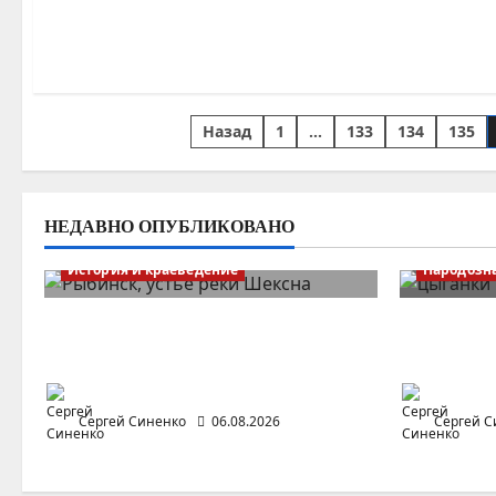
Пагинация
Назад
1
…
133
134
135
записей
НЕДАВНО ОПУБЛИКОВАНО
История и краеведение
Народозн
Туерное судоходство на Волге
Цыгане в
и Шексне
и Урало
Сергей Синенко
06.08.2026
Сергей С