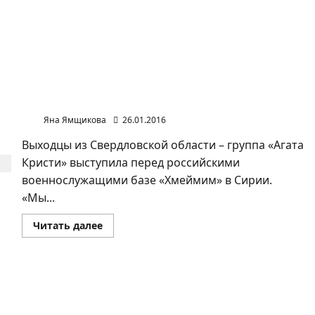
Уральские рокеры с концертом в Сирии
Яна Ямщикова
26.01.2016
Выходцы из Свердловской области – группа «Агата
Кристи» выступила перед российскими
военнослужащими базе «Хмеймим» в Сирии.
«Мы...
Прочитать
Читать далее
больше
о
Уральские
рокеры
с
концертом
В Магнитогорске заинтересованы в девальвации
в
рубля
Сирии