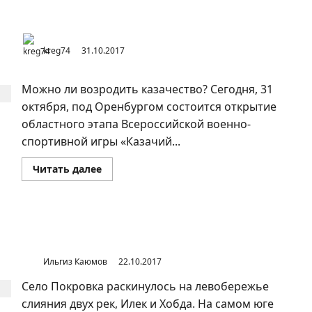
Оренбурга
поздравили
Можно ли возродить казачество?
моряки
разных
стран
kreg74
31.10.2017
мира
Можно ли возродить казачество? Сегодня, 31
октября, под Оренбургом состоится открытие
областного этапа Всероссийской военно-
спортивной игры «Казачий...
Прочитать
Читать далее
больше
о
Можно
ли
возродить
казачество?
Село Покровка Соль-Илецкого района Оренбургской
области
Ильгиз Каюмов
22.10.2017
Село Покровка раскинулось на левобережье
слияния двух рек, Илек и Хобда. На самом юге