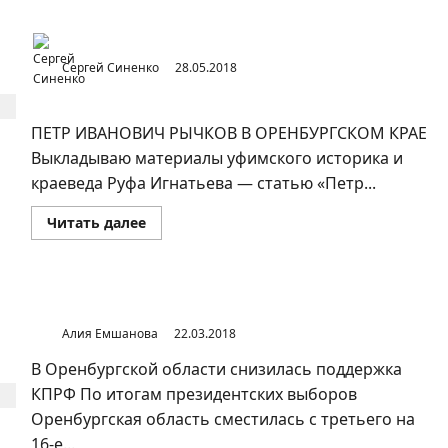
умирают
КРАЕ
деревни?
Сергей Синенко
28.05.2018
ПЕТР ИВАНОВИЧ РЫЧКОВ В ОРЕНБУРГСКОМ КРАЕ
Выкладываю материалы уфимского историка и
краеведа Руфа Игнатьева — статью «Петр...
Прочитать
Читать далее
больше
о
ПЕТР
ИВАНОВИЧ
РЫЧКОВ
В
В Оренбургской области снизилась поддержка КПРФ
ОРЕНБУРГСКОМ
КРАЕ
Алия Емшанова
22.03.2018
В Оренбургской области снизилась поддержка
КПРФ По итогам президентских выборов
Оренбургская область сместилась с третьего на
16-е...