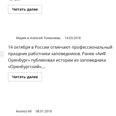
Прочитать
Читать далее
больше
о
В
Оренбургской
области
снизилась
Лошади Пржевальского в Оренбургской степи
поддержка
КПРФ
Мария и Алексей Толмачевы
14.03.2018
14 октября в России отмечают профессиональный
праздник работники заповедников. Ранее «АиФ
Оренбург» публиковал истории из заповедника
«Оренбургский»,...
Прочитать
Читать далее
больше
о
Лошади Пржевальского
в
Оренбургской
степи
На предприятиях Оренбуржья пытаются
реанимировать советский опыт
lesovoz-69
08.01.2018