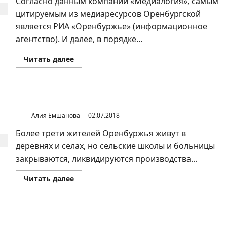
Согласно данным компании «Медиалогия», самым
цитируемым из медиаресурсов Оренбургской
является РИА «Оренбуржье» (информационное
агентство). И далее, в порядке...
Прочитать
Читать далее
больше
о
Средства
массовой
информации
Оренбурга
Почему в Оренбургской области умирают деревни?
и
Оренбургской
Алия Емшанова
02.07.2018
области
Более трети жителей Оренбуржья живут в
деревнях и селах, но сельские школы и больницы
закрываются, ликвидируются производства...
Прочитать
Читать далее
больше
о
Почему
в
Оренбургской
области
ПЕТР ИВАНОВИЧ РЫЧКОВ В ОРЕНБУРГСКОМ