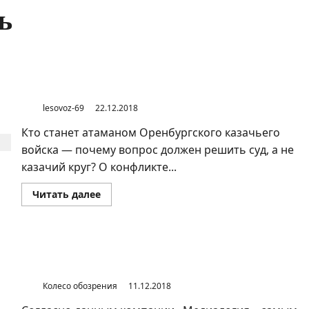
ь
Кто станет атаманом Оренбургского казачьего войска?
lesovoz-69
22.12.2018
Кто станет атаманом Оренбургского казачьего
войска — почему вопрос должен решить суд, а не
казачий круг? О конфликте...
Прочитать
Читать далее
больше
о
Кто
станет
атаманом
Оренбургского
Средства массовой информации Оренбурга и
казачьего
Оренбургской области
войска?
Колесо обозрения
11.12.2018