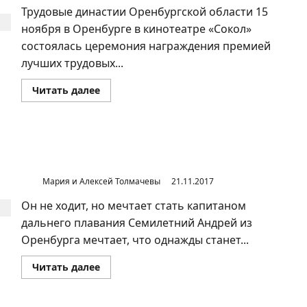
Трудовые династии Оренбургской области 15
ноября в Оренбурге в кинотеатре «Сокол»
состоялась церемония награждения премией
лучших трудовых...
Прочитать
Читать далее
больше
о
На
предприятиях
Оренбуржья
пытаются
Андрея из Оренбурга поздравили моряки разных стран
реанимировать
мира
советский
опыт
Мария и Алексей Толмачевы
21.11.2017
Он не ходит, но мечтает стать капитаном
дальнего плавания Семилетний Андрей из
Оренбурга мечтает, что однажды станет...
Прочитать
Читать далее
больше
о
Андрея
из