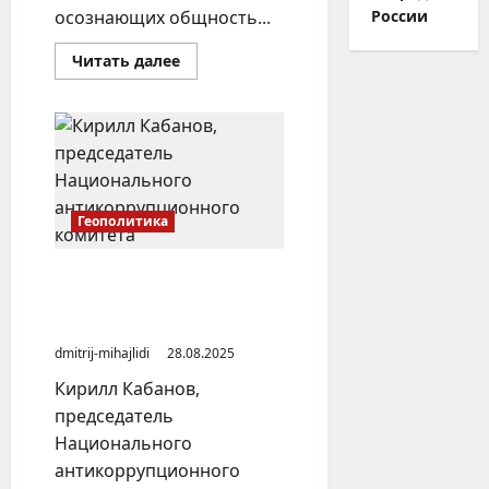
осознающих общность...
России
Прочитать
Читать далее
больше
о
О
формировании
в
общественном
сознании
образа
Русского
Востока
Геополитика
Создаётся блок государств
на основе тюркской
идеологии
dmitrij-mihajlidi
28.08.2025
Кирилл Кабанов,
председатель
Национального
антикоррупционного