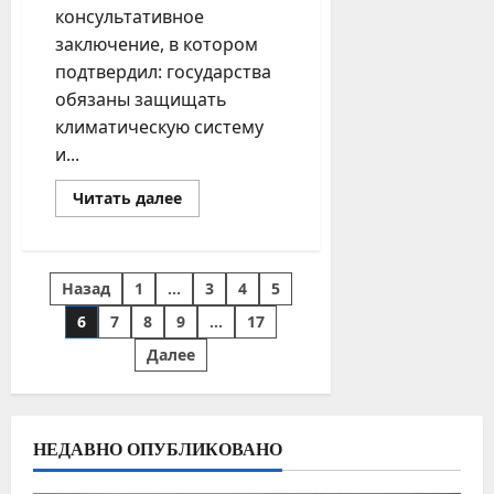
консультативное
заключение, в котором
подтвердил: государства
обязаны защищать
климатическую систему
и...
Прочитать
Читать далее
больше
о
Юридическая
основа
для
Пагинация
Назад
1
…
3
4
5
оправдания
массовой
записей
миграции
6
7
8
9
…
17
в
Россию
Далее
из
Средней
Азии
НЕДАВНО ОПУБЛИКОВАНО