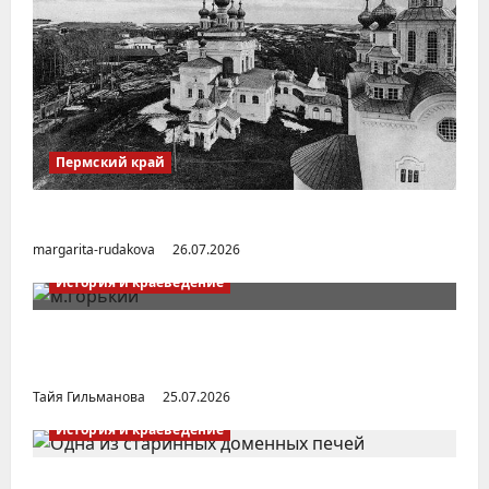
Пермский край
Город Соликамск (Пермский край)
margarita-rudakova
26.07.2026
История и краеведение
Неопубликованная «История русских
городов» раннесоветской эпохи
Тайя Гильманова
25.07.2026
История и краеведение
Малоизвестные заводы Южного Урала