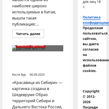
для лиц 18
наиболее широко
+.
используемых в Китае,
Политика
вышла такая
конфиденциа
публикация:...
Продолжая
пользоваться
Прочитать
Читать далее
больше
сайтом,
о
Долгосрочные
вы даете
Анализ - прогноз
планы
согласие
Китая
в
на
отношении
О формировании в
использовани
Дальнего
общественном сознании
Востока
файлов
образа Русского Востока
cookies.
Костя Бур
06.09.2025
«Красавица из Сибири» —
картинка создана в
Copyright
Шедевруме Образ
© 2012-
территорий Сибири и
2026
Дальнего Востока России,
Посреди