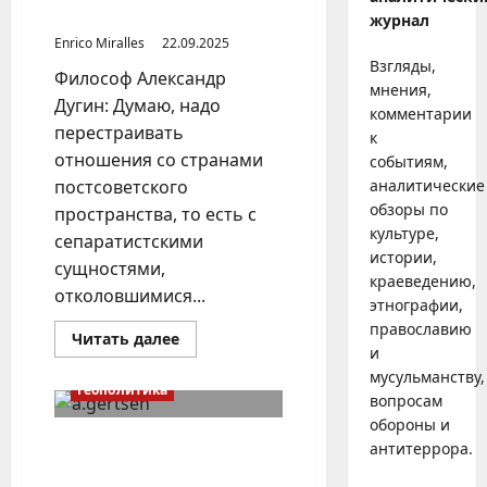
сущностями
журнал
Enrico Miralles
22.09.2025
Взгляды,
Философ Александр
мнения,
Дугин: Думаю, надо
комментарии
перестраивать
к
отношения со странами
событиям,
постсоветского
аналитические
обзоры по
пространства, то есть с
культуре,
сепаратистскими
истории,
сущностями,
краеведению,
отколовшимися...
этнографии,
православию
Прочитать
Читать далее
больше
и
о
мусульманству,
Надо
Геополитика
перестроить
вопросам
отношения
обороны и
с
сепаратистскими
Александр Герцен,
антитеррора.
сущностями
мечтавший о поражении