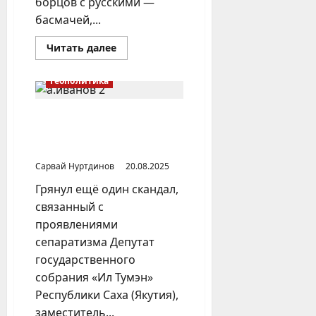
борцов с русскими —
басмачей,...
Прочитать
Читать далее
больше
о
Что
Геополитика
Россия
сделала
для
Узбекистана?
Идеи «Великого Турана» в
исполнении депутата «Ил
Тумэн»
Сарвай Нуртдинов
20.08.2025
Грянул ещё один скандал,
связанный с
проявлениями
сепаратизма Депутат
государственного
собрания «Ил Тумэн»
Республики Саха (Якутия),
заместитель...