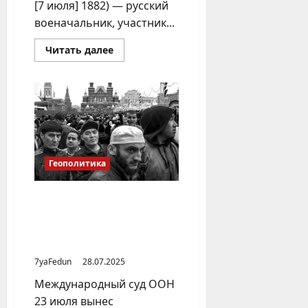
[7 июля] 1882) — русский
военачальник, участник...
Прочитать
Читать далее
больше
о
Генерал
Скобелев
и
присоединение
Хивинского
ханства
к
России
Геополитика
Юридическая основа для
оправдания массовой
миграции в Россию из
Средней Азии
7yaFedun
28.07.2025
Международный суд ООН
23 июля вынес