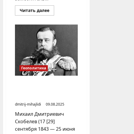
Прочитать
Читать далее
больше
о
Идеи
«Великого
Турана»
в
исполнении
депутата
«Ил
Тумэн»
Геополитика
Генерал Скобелев и
присоединение Хивинского
ханства к России
dmitrij-mihajlidi
09.08.2025
Михаил Дмитриевич
Скобелев (17 [29]
сентября 1843 — 25 июня