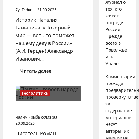
России
Журнал о
тех, кто
7yaFedun
21.09.2025
живет
Историк Наталия
посреди
Таньшина: «Позорный
России.
мир — вот что поможет
Прежде
нашему делу в России»
всего в
Поволжье
(А.И. Герцен) Александр
и на
Иванович...
Урале.
Прочитать
Читать далее
больше
Комментарии
о
проходят
Александр
Герцен,
предваритель
мечтавший
Геополитика
о
проверку. Отве
поражении
за
России
О символах и героях России
содержание
налим - рыба склизкая
материалов
20.09.2025
несут
авторы, их
Писатель Роман
мнение не