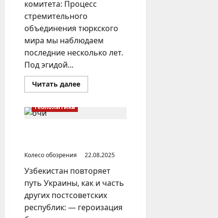
комитета: Процесс
стремительного
объединения тюркского
мира мы наблюдаем
последние несколько лет.
Под эгидой...
Прочитать
Читать далее
больше
о
Создаётся
Геополитика
блок
государств
на
основе
Что Россия сделала для
тюркской
Узбекистана?
идеологии
Колесо обозрения
22.08.2025
Узбекистан повторяет
путь Украины, как и часть
других постсоветских
республик: — героизация