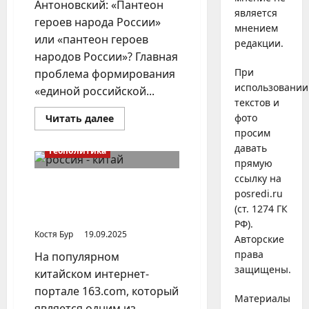
Антоновский: «Пантеон
является
героев народа России»
мнением
или «пантеон героев
редакции.
народов России»? Главная
При
проблема формирования
использовании
«единой российской...
текстов и
Прочитать
фото
Читать далее
больше
просим
о
О
давать
Геополитика
символах
прямую
и
героях
ссылку на
России
Долгосрочные планы Китая
posredi.ru
в отношении Дальнего
(ст. 1274 ГК
Востока
РФ).
Костя Бур
19.09.2025
Авторские
права
На популярном
защищены.
китайском интернет-
портале 163.com, который
Материалы
является одним из