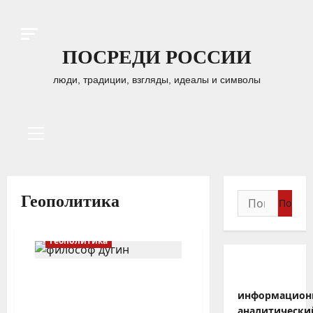
Перейти
к
содержимому
ПОСРЕДИ РОССИИ
люди, традиции, взгляды, идеалы и символы
Основное
меню
Найти:
Геополитика
Геополитика
Надо перестроить
отношения с
информацион
сепаратистскими
аналитически