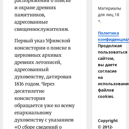
распоряжения о поиске
и охране древних
Материалы
памятников,
для лиц 18
+.
адресованные
священнослужителям.
Политика
конфиденциа
Первый указ Уфимской
Продолжая
консистории о поиске в
пользоваться
церковных архивах
сайтом,
древних ле­тописей,
вы даете
адресованный
согласие
духовенству, датирован
на
1816 годом. Через
использовани
файлов
десятилетие
cookies.
консистория
обращается уже ко всему
епархиальному
духовенству с указанием
Copyright
«О сборе сведений о
© 2012-