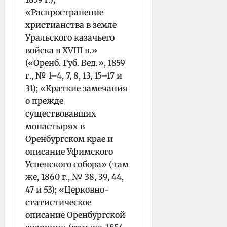
«Распространение
христианства в земле
Уральского казачьего
войска в ХVIII в.»
(«Оренб. Губ. Вед.», 1859
г., № 1–4, 7, 8, 13, 15–17 и
31); «Краткие замечания
о прежде
существовавших
монастырях в
Оренбургском крае и
описание Уфимского
Успенского собора» (там
же, 1860 г., № 38, 39, 44,
47 и 53); «Церковно-
статистическое
описание Оренбургской