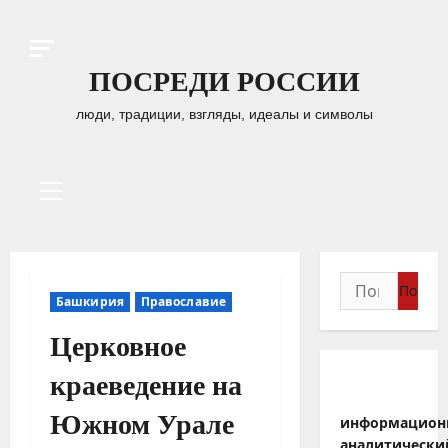
Перейти
к
содержимому
ПОСРЕДИ РОССИИ
люди, традиции, взгляды, идеалы и символы
Основное
меню
Найти:
Башкирия
Православие
Церковное
краеведение на
Южном Урале
информацион
аналитически