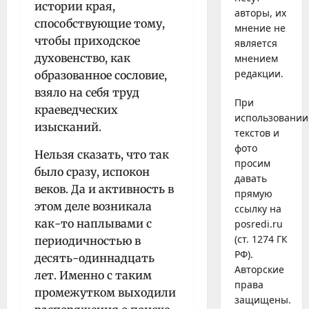
истории края,
авторы, их
способствующие тому,
мнение не
чтобы приходское
является
духовенство, как
мнением
редакции.
образованное сословие,
взяло на себя труд
При
краеведческих
использовании
изысканий.
текстов и
фото
Нельзя сказать, что так
просим
было сразу, испокон
давать
веков. Да и активность в
прямую
этом деле возникала
ссылку на
как-то наплывами с
posredi.ru
(ст. 1274 ГК
периодичностью в
РФ).
десять-одиннадцать
Авторские
лет. Именно с таким
права
промежутком выходили
защищены.