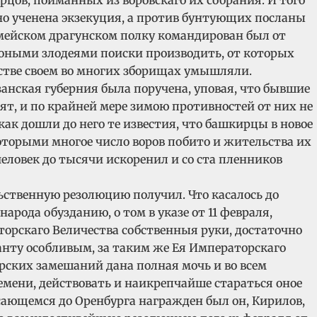
но ученена экзекуция, а против бунтующих посланы
армейском драгунском полку командирован был от
д оными злодеями поиски производить, от которых
встве своем во многих зборищах умышляли.
анская губерния была поручена, уповая, что бывшие
ят, и по крайней мере зимою противностей от них не
как дошли до него те известия, что башкирцы в новое
оторыми многое число воров побито и жительства их
еловек до тысячи искоренил и со ста пленников
льственную резолюцию получил. Что касалось до
рода обузданию, о том в указе от 11 февраля,
торскаго Величества собственныя руки, достаточно
нанту особливым, за таким же Ея Императорскаго
рских замешаний дана полная мочь и во всем
емени, действовать и наикрепчайше стараться оное
асающемся до Оренбурга награжден был он, Кирилов,