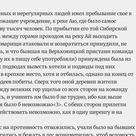
лярных и нерегулярных людей имел пребывание свое в
ежащее учреждение, к реке Аю, где было самое
дву тысяч человек. По прибытии его той Сибирской
м между горами проходом на реку Ай выходить
товарищи атаковали и возвратиться принудили, не
ть, и что бывшая на Верьхояицкой пристани команда
жу их в пищу себе употребляли) принуждена была из
 подводах вывесть хотели и подводы под них
в крепкое место, хотя и отбилась, однако на конец от
одеев побиты. Сверх того оной деревни жители
ду великих гор ущелья со всех сторон на команду
ь, и учинить им было б не трудно, ибо как выше
ся было б невозможно<3>. С обеих сторон прилегли
ействовать невозможно, как в одну шеренгу и на
ас на противность отважились, учали было на бывших
тились и бежать в лес вознамерились, чтоб ведомость