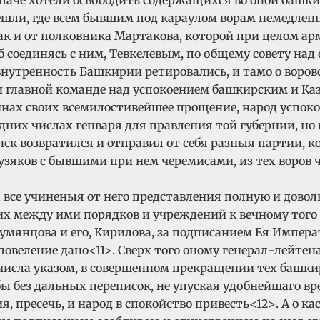
ешли, где всем бывшим под караулом ворам немедлен
, так и от полковника Мартакова, которой при целом 
б соединясь с ним, Тевкелевым, по общему совету на
 внутренность Башкирии ретировались, и тамо о воро
 главной команде над успокоением башкирским и Каз
инах своих всемилостивейшее прощение, народ успоко
дних числах генваря для правления той губернии, но 
ск возвратился и отправил от себя разныя партии, к
зяков с бывшими при нем черемисами, из тех воров ч
а все учиненыя от него представления полную и дово
 между ими порядков и учреждений к вечному того на
мянцова и его, Кирилова, за подписанием Ея Импера
 повеление дано<11>. Сверх того оному генерал-лейте
числа указом, в совершенном прекращении тех башки
ы без дальных переписок, не упуская удобнейшаго вр
, пресечь, и народ в спокойство привесть<12>. А о к