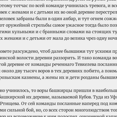
тому тотчас по всей команде учинилась тревога, и в
ек с женами и с детьми их во оной деревне перестре
человек забраны были в один анбар, и тут огнем сожж
 от оружейной стрельбы самое ужасное тогда было поз
многими хульными и с бранными словами на стоящих т
х женами и с детьми от мала до велика чрез одну но
совете разсуждено, чтоб далее бывшими тут ускими про
инской волости деревни раззорить. И тако команда во
той деревне от команды реченнаго Тевкелева послан
около дву тысяч воров в тех деревнях побито, а поим
озыскам казнены, а жены их и дети розданы бывшим 
тно учинилось, то воры башкирцы пришли в наибольш
 башкирской их деревне, называемой Кубов. Туда из 
Ртищева. От сей команды посланные наперед под ком
ми сильной бой, но, со всех сторон многолюдством т
иор на вспоможение к ним подоспел, означенной кап