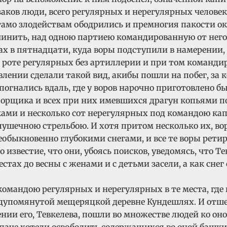
ков люди, всего регулярных и нерегулярных человек 
о злодействам ободрились и премногия пакости око
 учинить, над одною партиею командированную от нег
тах в пятнадцати, куда воры подступили в намерении
й роте регулярных без артиллерии и при том команди
ивлении сделали такой вид, акибы пошли на побег, з
погнались вдаль, где у воров нарочно приготовлено 
порщика и всех при них имевшихся драгун копьями по
ами и несколько сот нерегулярных под командою кап
пушечною стрельбою. И хотя притом несколько их, вор
быкновенно глубокими снегами, и все те воры ретир
ло известие, что они, убоясь поисков, уведомясь, чт
ах до весны с женами и с детьми засели, а как снег
 командою регулярных и нерегулярных в те места, где 
упомянутой мещеряцкой деревне Кундешлях. И отшед 
ении его, Тевкелева, пошли во множестве людей ко о
паче хотели освободить содержащихся во оной башкир