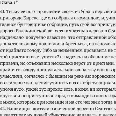
Глава 3*
41. Тевкелев по отправлении своем из Уфы в первой 
пригороде Бирске, где он собрався с командою, и, у
главное бунтовщичье собрание, путь свой восприял, 
дороги Балакчинской волости в знатную деревню Сея
надлежало, получено известие, что отправленной об
допустя ко оному полковника Арсеньева, на вспомож
от крайняго голоду (ибо за неимением провианта не 
той пристани выступить<2>, надеясь на обещание не
привели, но отъехавши несколько верст от пристани, с
крайняго голоду принуждена многолюдству оных воров
умыслили, согласясь с бывшим на реке Аю воровским 
его сильное нападение учинить и всех обретающихся 
упомянуто, узкой тут проход есть, в коем ни которы
крутыя и неприступныя горы, и команде во оных гора
лыжах, которых при команде и на сто человек тогда н
42. Башкирцы, жители означенной деревни Сеянтюсь, 
в квартирах их людей убивственно нападать, и неско