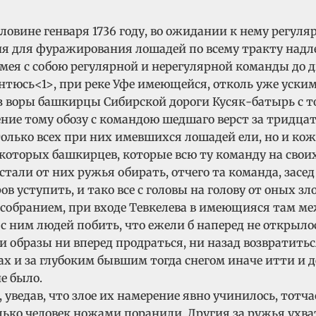
половине генваря 1736 году, во ожидании к нему регу
чиня для фуражирования лошадей по всему тракту надл
имея с собою регулярной и нерегулярной команды до 
нтюсь<1>, при реке Уфе имеющейся, отколь уже уски
оз воры башкирцы Сибирской дороги Кусяк-батырь с 
ение тому обозу с командою шедшаго верст за тридца
только всех при них имевшихся лошадей ели, но и ко
которых башкирцев, которые всю ту команду на своих
тали от них ружья обирать, отчего та команда, засед 
 уступить, и тако все с головы на голову от оных зл
собранием, при входе Тевкелева в имеющияся там меж
с ним людей побить, что ежели б наперед не открылос
ми образы ни вперед продраться, ни назад возвратить
х и за глубоким бывшим тогда снегом иначе итти и д
е было.
уведав, что злое их намерение явно учинилось, тотч
лько человек ножами поранили. Другия за ружья ухва