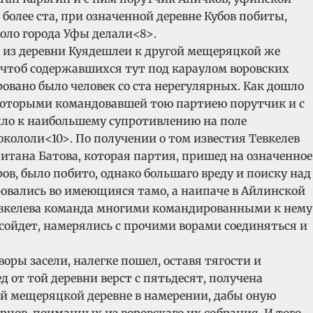
более ста, при означенной деревне Кубов побиты,
ло города Уфы делали<8>.
о из деревни Куядешлеи к другой мещеряцкой же
, чтоб содержавшихся тут под караулом воровских
ровано было человек со ста нерегулярных. Как дошло
а которыми командовавшей тою партиею порутчик и с
было к наибольшему супротивлению на поле
кололи<10>. По получении о том известия Тевкелев
итана Батова, которая партия, пришед на означенное
ов, было побито, однако большаго вреду и поиску над
овались во имеющияся тамо, а наипаче в Айлинской
о Тевкелева команда многими командированными к нему
 сойдет, намерялись с прочими ворами соединяться и
воры засели, налегке пошел, оставя тягости и
от той деревни верст с пятьдесят, получена
ной мещеряцкой деревне в намерении, дабы оную
цов, поиманных из воровскаго их собрания. И того