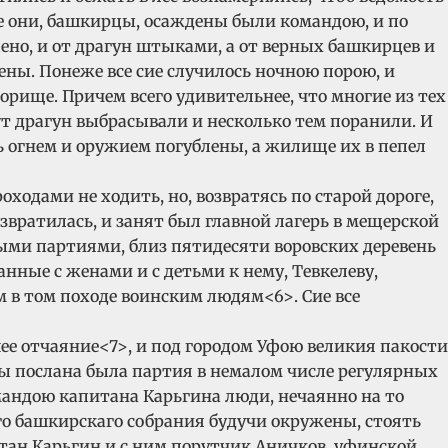
се они, башкирцы, осаждены были командою, и по
лено, и от драгун штыками, а от верных башкирцев и
ены. Понеже все сие случилось ночною порою, и
орище. Причем всего удивительнее, что многие из тех
ут драгун выбрасывали и несколько тем поранили. И
чь огнем и оружием погублены, а жилище их в пепел
ходами не ходить, но, возвратясь по старой дороге,
звратилась, и занят был главной лагерь в мещерской
ными партиями, близ пятидесяти воровских деревень
анные с женами и с детьми к нему, Тевкелеву,
в том походе воинским людям<6>. Сие все
ее отчаяние<7>, и под городом Уфою великия пакости
Уфы послана была партия в немалом числе регулярных
андою капитана Карьгина люди, нечаянно на то
ого башкирскаго собрания будучи окружены, стоять
итан Карьгин и с ним порутчик Аничков, уфинской