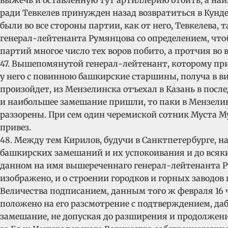
ради Тевкелев принужден назад возвратиться в Кунд
были во все стороны партии, как от него, Тевкелева
генерал-лейтенанта Румянцова со определением, что
партий многое число тех воров побито, а протчия во
47. Вышепомянутой генерал-лейтенант, которому при
у него с повинною башкирские старшины, получа в в
произойдет, из Мензелинска отъехал в Казань в после
и наибольшее замешание пришли, то паки в Мензелин
раззорены. При сем один черемиской сотник Муста Му
привез.
48. Между тем Кирилов, будучи в Санктпетербурге, н
башкирских замешаний и их успокоивания и до всяких
данном на имя вышереченнаго генерал-лейтенанта Ру
изображено, и о строении городков и горных заводов
Величества подписанием, данным того ж февраля 16 
положено на его разсмотрение с подтверждением, даб
замешание, не допуская до разширения и продолжения