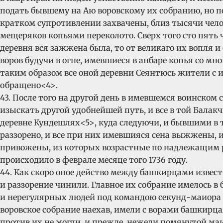
подать бывшему на Аю воровскому их собранию, но по
кратком супротивлении захвачены, близ тысячи челов
мещеряков копьями переколото. Сверх того сто пять 
деревня вся зажжена была, то от великаго их вопля и
воров будучи в огне, имевшиеся в анбаре копья со 
таким образом все оной деревни Сеянтюсь жители с и
обращено<4>.
43. После того на другой день в имевшемся воинском 
изыскать другой удобнейшей путь, и все в той Балакч
деревне Кундешлях<5>, куда следуючи, и бывшими в 
раззорено, и все при них имевшияся сена выжжены, и 
привожены, из которых возрастные по надлежащим р
происходило в феврале месяце того 1736 году.
44. Как скоро оное действо между башкирцами извес
и раззорение чинили. Главное их собрание имелось в
и нерегулярных людей под командою секунд-маиора 
воровское собрание наехав, имели с ворами башкирца
против их не могли, и прежде, нежели помянутой ма