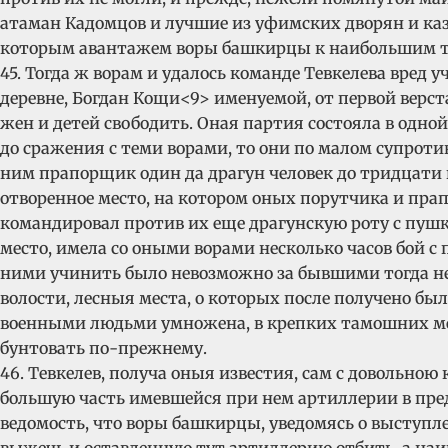
атаман Кадомцов и лучшие из уфимских дворян и каза
которым авантажем воры башкирцы к наибольшим там
45. Тогда ж ворам и удалось команде Тевкелева вред
деревне, Богдан Кощи<9> именуемой, от первой верс
жен и детей свободить. Оная партия состояла в одно
до сражения с теми ворами, то они по малом супрот
ним прапорщик один да драгун человек до тридцати 
отворенное место, на котором оных порутчика и пра
командировал против их еще драгунскую роту с пушк
место, имела со оными ворами несколько часов бой с 
ними учинить было невозможно за бывшими тогда нео
волости, лесныя места, о которых после получено бы
военными людьми умножена, в крепких тамошних мест
бунтовать по-прежнему.
46. Тевкелев, получа оныя известия, сам с довольною
большую часть имевшейся при нем артиллерии в пред
ведомость, что воры башкирцы, уведомясь о выступл
выжечь и оставленную тут артиллерию отбить, а наи