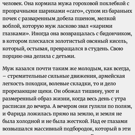
человек. Она кормила мужа гороховой похлебкой с
прозрачными шариками «саго», супом из бараньих
почек с разваренным добела пшеном, мелкой
воблой, которую муж ласково звал «карими
глазками». Иногда она возвращалась с бидончиком,
в котором плескался золотистый овсяный кисель,
который, остывая, превращался в студень. Свою
порцию она делила с детьми.
Муж казался почти таким же молодым, как всегда,
– стремительные сильные движения, армейская
легкость походки, волевые складки, то и дело
прорезающие щеки. Он обожал тишину, уют и
размеренный образ жизни, когда весь день с утра
расписан до вечера. А вечером они гуляли по полям,
и Фарида ложилась прямо на землю, и земля не
была холодной и не была жесткой. Над ее глазами
возвышался массивный подбородок, который в эти