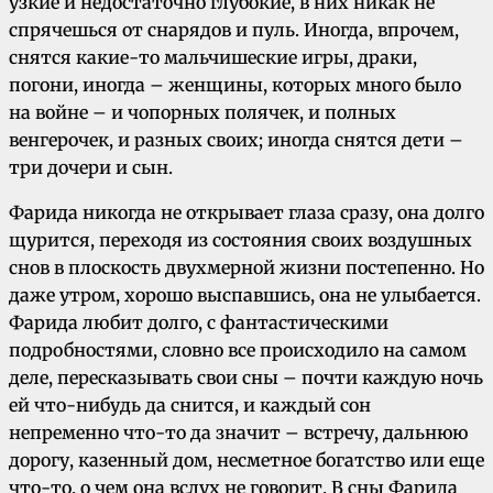
узкие и недостаточно глубокие, в них никак не
спрячешься от снарядов и пуль. Иногда, впрочем,
снятся какие-то мальчишеские игры, драки,
погони, иногда – женщины, которых много было
на войне – и чопорных полячек, и полных
венгерочек, и разных своих; иногда снятся дети –
три дочери и сын.
Фарида никогда не открывает глаза сразу, она долго
щурится, переходя из состояния своих воздушных
снов в плоскость двухмерной жизни постепенно. Но
даже утром, хорошо выспавшись, она не улыбается.
Фарида любит долго, с фантастическими
подробностями, словно все происходило на самом
деле, пересказывать свои сны – почти каждую ночь
ей что-нибудь да снится, и каждый сон
непременно что-то да значит – встречу, дальнюю
дорогу, казенный дом, несметное богатство или еще
что-то, о чем она вслух не говорит. В сны Фарида