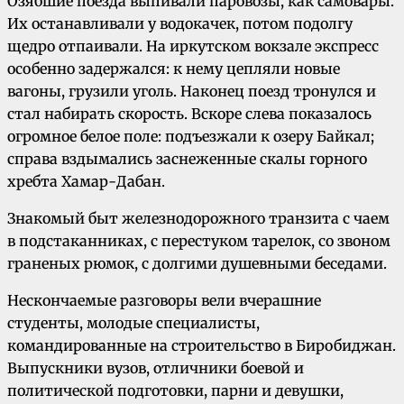
Озябшие поезда выпивали паровозы, как самовары.
Их останавливали у водокачек, потом подолгу
щедро отпаивали. На иркутском вокзале экспресс
особенно задержался: к нему цепляли новые
вагоны, грузили уголь. Наконец поезд тронулся и
стал набирать скорость. Вскоре слева показалось
огромное белое поле: подъезжали к озеру Байкал;
справа вздымались заснеженные скалы горного
хребта Хамар-Дабан.
Знакомый быт железнодорожного транзита с чаем
в подстаканниках, с перестуком тарелок, со звоном
граненых рюмок, с долгими душевными беседами.
Нескончаемые разговоры вели вчерашние
студенты, молодые специалисты,
командированные на строительство в Биробиджан.
Выпускники вузов, отличники боевой и
политической подготовки, парни и девушки,