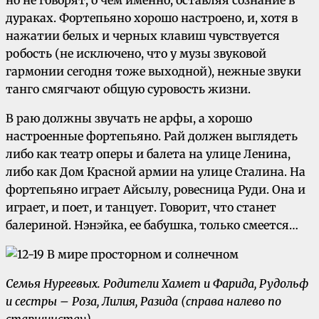
дураках. Фортепьяно хорошо настроено, и, хотя в
нажатии белых и черных клавиш чувствуется
робость (не исключено, что у музы звуковой
гармонии сегодня тоже выходной), нежные звуки
танго смягчают общую суровость жизни.
В раю должны звучать не арфы, а хорошо
настроенные фортепьяно. Рай должен выглядеть
либо как театр оперы и балета на улице Ленина,
либо как Дом Красной армии на улице Сталина. На
фортепьяно играет Айсылу, ровесница Руди. Она и
играет, и поет, и танцует. Говорит, что станет
балериной. Нэнэйка, ее бабушка, только смеется…
Семья Нуреевых. Родители Хамет и Фарида, Рудольф
и сестры – Роза, Лилия, Разида (справа налево по
старшинству)