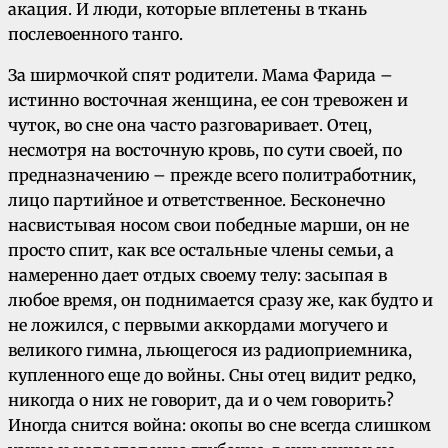
акация. И люди, которые вплетены в ткань
послевоенного танго.
За ширмочкой спят родители. Мама Фарида –
истинно восточная женщина, ее сон тревожен и
чуток, во сне она часто разговаривает. Отец,
несмотря на восточную кровь, по сути своей, по
предназначению – прежде всего политработник,
лицо партийное и ответственное. Бесконечно
насвистывая носом свои победные марши, он не
просто спит, как все остальные члены семьи, а
намеренно дает отдых своему телу: засыпая в
любое время, он поднимается сразу же, как будто и
не ложился, с первыми аккордами могучего и
великого гимна, льющегося из радиоприемника,
купленного еще до войны. Сны отец видит редко,
никогда о них не говорит, да и о чем говорить?
Иногда снится война: окопы во сне всегда слишком