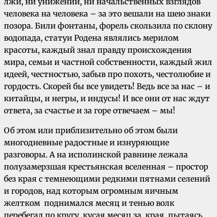
лжи, ни унижений, ни начальственных взглядов
человека на человека – за это вешали на шею знаки
позора. Били фонтаны, форель скользила по склону
водопада, статуи Родена являлись мерилом
красоты, каждый знал правду происхождения
мира, семьи и частной собственности, каждый жил
идеей, честностью, забыв про похоть, честолюбие и
гордость. Скорей бы все увидеть! Ведь все за нас – и
китайцы, и негры, и индусы! И все они от нас ждут
ответа, за счастье и за горе отвечаем – мы!
Об этом или приблизительно об этом были
многодневные радостные и изнуряющие
разговоры. А на исполинской равнине лежала
полузамерзшая крестьянская вселенная – простор
без края с темнеющими редкими пятнами селений
и городов, над которым огромным яичным
желтком поднимался месяц и тенью волк
перебегал по кругу, кусая месяц за края, пытаясь