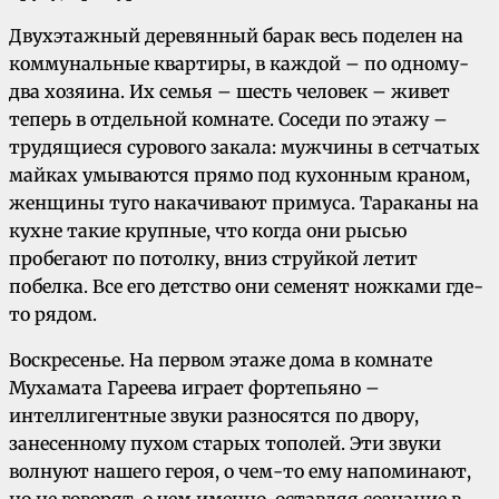
Двухэтажный деревянный барак весь поделен на
коммунальные квартиры, в каждой – по одному-
два хозяина. Их семья – шесть человек – живет
теперь в отдельной комнате. Соседи по этажу –
трудящиеся сурового закала: мужчины в сетчатых
майках умываются прямо под кухонным краном,
женщины туго накачивают примуса. Тараканы на
кухне такие крупные, что когда они рысью
пробегают по потолку, вниз струйкой летит
побелка. Все его детство они семенят ножками где-
то рядом.
Воскресенье. На первом этаже дома в комнате
Мухамата Гареева играет фортепьяно –
интеллигентные звуки разносятся по двору,
занесенному пухом старых тополей. Эти звуки
волнуют нашего героя, о чем-то ему напоминают,
но не говорят, о чем именно, оставляя сознание в