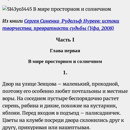
Из книги
Сергея Синенко Рудольф Нуреев: истоки
творчества, превратности судьбы (Уфа, 2008)
Часть I
Глава первая
В мире просторном и солнечном
1.
Двор на улице Зенцова – маленький, проходной,
поэтому его особенно любят почтальоны и местные
воры. На соседнем пустыре беспорядочно растет
сирень, рябина и дикие, похожие на кустарник,
яблони. Перед входом в подъезд – палисадничек.
Цветы на клумбе посреди двора склонились друг к
другу, прикуривая или нашептывая.