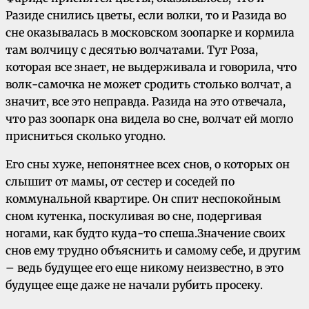
Разиде снились цветы, если волки, то и Разида во
сне оказывалась в московском зоопарке и кормила
там волчицу с десятью волчатами. Тут Роза,
которая все знает, не выдерживала и говорила, что
волк-самочка не может сродить столько волчат, а
значит, все это неправда. Разида на это отвечала,
что раз зоопарк она видела во сне, волчат ей могло
присниться сколько угодно.
Его сны хуже, непонятнее всех снов, о которых он
слышит от мамы, от сестер и соседей по
коммунальной квартире. Он спит неспокойным
сном кутенка, поскуливая во сне, подергивая
ногами, как будто куда-то спеша.Значение своих
снов ему трудно объяснить и самому себе, и другим
– ведь будущее его еще никому неизвестно, в это
будущее еще даже не начали рубить просеку.