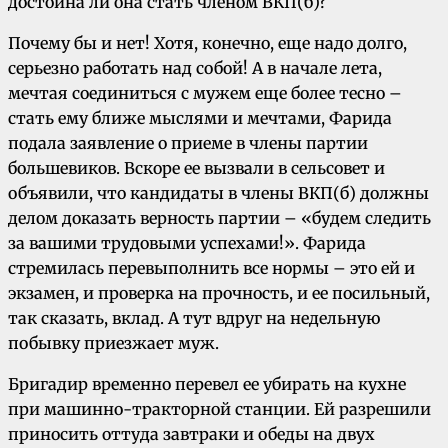
достойна ли она стать членом ВКП(б)?
Почему бы и нет! Хотя, конечно, еще надо долго,
серьезно работать над собой! А в начале лета,
мечтая соединиться с мужем еще более тесно –
стать ему ближе мыслями и мечтами, Фарида
подала заявление о приеме в члены партии
большевиков. Вскоре ее вызвали в сельсовет и
объявили, что кандидаты в члены ВКП(б) должны
делом доказать верность партии – «будем следить
за вашими трудовыми успехами!». Фарида
стремилась перевыполнить все нормы – это ей и
экзамен, и проверка на прочность, и ее посильный,
так сказать, вклад. А тут вдруг на недельную
побывку приезжает муж.
Бригадир временно перевел ее убирать на кухне
при машинно-тракторной станции. Ей разрешили
приносить оттуда завтраки и обеды на двух