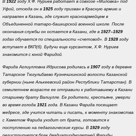
В
1922
году Х.Ф. Нуриев работает в совхозе «Миловка» под
Уфой, отсюда он в
1925
году призван в Красную армию и
направлен в Казань, где служит красноармейцем в
Объединенной татаро-башкирской военной школе. После
окончания службы он остается в Казани, где в
1927–1929
годах обучается по специальности «счетовод». В
1928
году
вступает в ВКП(б). Будучи еще курсантом, Х.Ф. Нуриев
знакомится с юной Фаридой.
Фарида Аглиулловна Идрисова родилась в
1907
году в деревне
Татарское Тюгульбаево Кузнечихинской волости Казанской
губернии (ныне Алькеевский район Республики Татарстан). В
семилетнем возрасте ее отправили к работавшему в Казани
старшему брату Валиулле. Ее родители, крестьяне, умерли
во время голода
1921
года. В Казани Фарида посещает
медресе, где учится читать и писать, к моменту знакомства
с Хаметом Фарида уходит от брата, готовится к
поступлению на педагогические курсы. В
1929
году
регистрируется брак двадцатиоднолетней Фариды