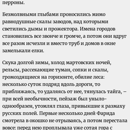
перроны.
Безмолвными глыбами проносились мимо
равнодушные скалы заводов, над которыми
светились дымы и прожектора. Имена городов
становились все звонче и громче, а потом они вдруг
все разом исчезли и вместо труб и домов в окне
замелькали елки.
Скука долгой зимы, холод мартовских ночей,
рельсы, рассекающие туман, сопки и скалы,
громоздящиеся на горизонте, обилие леса:
несколько суток подряд вдоль дороги, то
приближаясь, то удаляясь от нее, тянулась тайга, –
при всей необычности, пейзаж был уныло-
однообразен, утомлял глаза, привыкшие к размаху
русских полей. Первые несколько дней Фарида
смотрела в окошко не отрываясь, а потом перестала
вовсе: перед нею проплывала уже сотая гора с