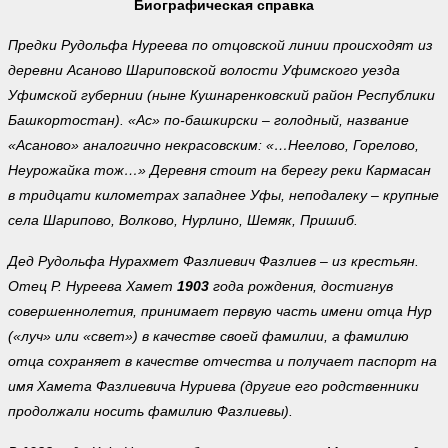
Биографическая справка
Предки Рудольфа Нуреева по отцовской линии происходят из
деревни Асаново Шариповской волости Уфимского уезда
Уфимской губернии (ныне Кушнаренковский район Республики
Башкортостан). «Ас» по-башкирски – голодный, название
«Асаново» аналогично некрасовским: «…Неелово, Горелово,
Неурожайка тож…» Деревня стоит на берегу реки Кармасан
в тридцати километрах западнее Уфы, неподалеку – крупные
села Шарипово, Волково, Нурлино, Шемяк, Пришиб.
Дед Рудольфа Нурахмет Фазлиевич Фазлиев – из крестьян.
Отец Р. Нуреева Хамет
1903
года рождения, достигнув
совершеннолетия, принимает первую часть имени отца Hyp
(«луч» или «свет») в качестве своей фамилии, а фамилию
отца сохраняет в качестве отчества и получает паспорт на
имя Хамета Фазлиевича Нуриева (другие его родственники
продолжали носить фамилию Фазлиевы).