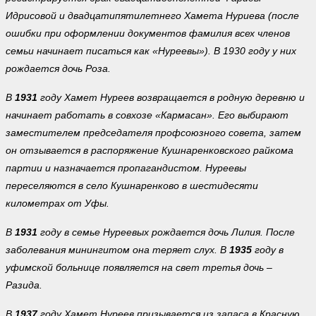
Идрисовой и двадцатипятилетнего Хамета Нуриева (после
ошибки при оформлении документов фамилия всех членов
семьи начинает писаться как «Нуреевы»). В 1930 году у них
рождается дочь Роза.
В
1931
году Хамет Нуреев возвращается в родную деревню и
начинает работать в совхозе «Кармасан». Его выбирают
заместителем председателя профсоюзного совета, затем
он отзывается в распоряжение Кушнаренковского райкома
партии и назначается пропагандистом. Нуреевы
переселяются в село Кушнаренково в шестидесяти
километрах от Уфы.
В
1931
году в семье Нуреевых рождается дочь Лилия. После
заболевания минингитом она теряет слух. В
1935
году в
уфимской больнице появляется на свет третья дочь –
Разида.
В
1937
году Хамет Нуреев призывается из запаса в Красную