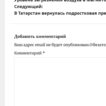
а
Следующий:
В Татарстан вернулась подростковая пр
в
и
г
Добавить комментарий
а
Ваш адрес email не будет опубликован.
Обязате
ц
Комментарий
*
и
я
з
а
п