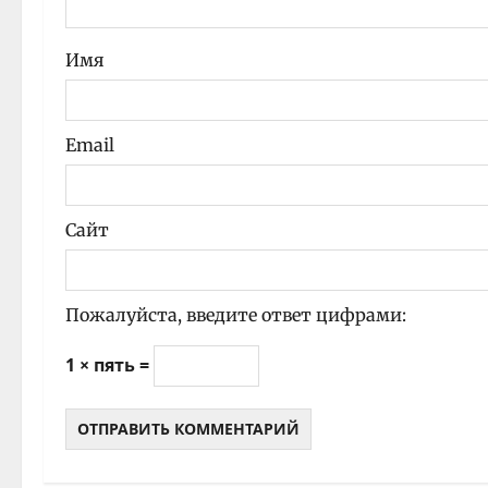
и
Имя
с
и
Email
Сайт
Пожалуйста, введите ответ цифрами:
1 × пять =