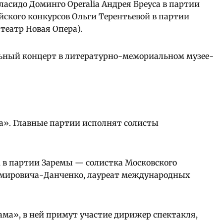
ласидо Доминго Operalia Андрея Бреуса в партии
йского конкурсов Ольги Терентьевой в партии
еатр Новая Опера).
ьный концерт в литературно-мемориальном музее-
а». Главные партии исполнят солисты
 в партии Заремы — солистка Московского
Немировича-Данченко, лауреат международных
ама», в ней примут участие дирижер спектакля,