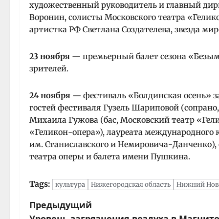
художественный руководитель и главный дири
Воронин, солисты Московского театра «Гелик
артистка РФ Светлана Создателева, звезда мир
23 ноября
— премьерный балет сезона «Безым
зрителей.
24 ноября
— фестиваль «Болдинская осень» з
гостей фестиваля Гузель Шариповой (сопрано,
Михаила Гужова (бас, Московский театр «Гели
«Геликон-опера»), лауреата международного 
им. Станиславского и Немировича-Данченко), 
театра оперы и балета имени Пушкина.
Tags:
культура
Нижегородская область
Нижний Нов
Предыдущий
Н
Уровень загрязнения воздуха в Магнито