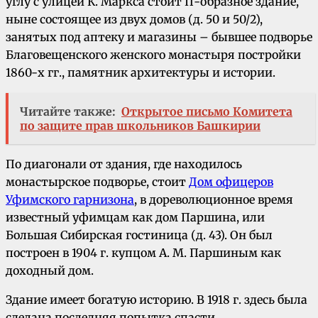
углу с улицей К. Маркса стоит П-образное здание,
ныне состоящее из двух домов (д. 50 и 50/2),
занятых под аптеку и магазины – бывшее подворье
Благовещенского женского монастыря постройки
1860-х гг., памятник архитектуры и истории.
Читайте также:
Открытое письмо Комитета
по защите прав школьников Башкирии
По диагонали от здания, где находилось
монастырское подворье, стоит
Дом офицеров
Уфимского гарнизона
, в дореволюционное время
известный уфимцам как дом Паршина, или
Большая Сибирская гостиница (д. 43). Он был
построен в 1904 г. купцом A. M. Паршиным как
доходный дом.
Здание имеет богатую историю. В 1918 г. здесь была
сделана последняя попытка спасти