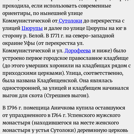
проходила, если использовать современные
ориентиры, по нынешней улице
Коммунистической от
Сутолоки
до перекрестка с
улицей
Цюрупы
и далее по улице Цюрупы на юг в
сторону р. Белой. В 1771 г. на северо-западной
окраине Уфы (от перекрестка ул.
Коммунистической и ул.
Дорофеева
и ниже) было
устроено первое городское православное кладбище
(до этого умерших хоронили на кладбищах рядом с
приходскими церквами). Улица, соответственно,
была названа Кладбищенской. Она являлась
односторонней, за улицей и кладбищем начинался
выгон для скота (Стрешнев выгон).
В 1796 г. помещица Аничкова купила оставшуюся
от упраздненного в 1764 г. Успенского мужского
монастыря (находившегося на месте женского
монастыря у устья Сутолоки) деревянную церковь