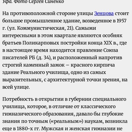
Уфа.
Фото Сергея Синенко
На противоположной стороне улицы
Зенцова
стоит
большое промышленное здание, возведенное в 1957
г. (ул. Коммунистическая, 21). Самыми
интересными в этом квартале являются особняк
братьев Поликарповых постройки конца XIX в., где
в настоящее время находится правление Союза
писателей РБ (д. 34), и расположенный напротив
строгий каменный замок – красного кирпича
здание Реального училища, одно из самых
выразительных, с архитектурной точки зрения, на
всей улице.
Потребность в открытии в губернии специального
училища, которое, в отличие от классического
гимназического образования, давало бы глубокие
знания по точным («реальным») наукам, возникла
еще в 1880-х гг. Мужская и женская гимназии не