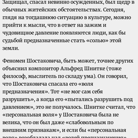
Защищал, спасал невинно осужденных, был щедр в
обычных житейских обстоятельствах. Сегодня,
глядя на тогдашнюю ситуацию в культуре, можно
прийти к мысли, что в ответ на зажим и
чудовищное давление появляются люди, как бы
судьбой предназначенные стать «солью» этой
земли.
Феномен Шостаковича, быть может, точнее других
объяснил композитор Альфред Шнитке (тоже
философ, мыслитель по складу ума). Он говорил,
что Шостаковича спасала его «воля
предназначения». Тот «не мог сам себя
разрушить», а когда его «пытались разрушить под
давлением», это не получалось. Шнитке считал, что
«персональная воля» у Шостаковича была не
велика, что он был даже «слабовольным по
внешним признакам», и если бы «персональная
воля» возобладала над «волей предназначения»,