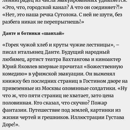
Ленинградец из числа эвакуированных удивляется:
«Это, что, городской канал? А что он соединяет?!»
«Нет, это наша речка Сутолока. С ней не шути, без
разбега никак не перепрыгнешь!»
Данте и ботинки «шанхай»
«Горек чужой хлеб и круты чужие лестницы», –
писал итальянец Данте. Будущий народный
любимец, артист театра Вахтангова и киноактер
Юрий Яковлев впервые прочитал «Божественную
комедию» в уфимской эвакуации. Он выменял
книжку без последних страниц в Гостином дворе на
привезенные из Москвы оловянные солдатики. «Ну
что ж, что пяти страниц не хватает, зато цена
половинная. Кто сказал, что скучно? Пожар
фантазии. Путешествие под землей, картинки из
жизни чертей и грешников. Иллюстрации Густава
Доре!».