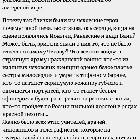
актерской игре.
Почему так близки были им чеховские герои,
почему такой печалью отзывалось сердце, когда на
сцене появлялись Ионычи, Раневские и дяди Вани?
Может быть, зрители знали о них то, что не было
известно самому Чехову?! Что все они войдут в
страшную драму Гражданской войны: кто-то из
изящных чеховских женщин оденет белое платье
сестры милосердия и умрет в тифозном бараке,
кто-то натянет скрипучую кожанку губчека и
опояшется портупеей, кто-то станет белым
офицером и будет расстрелян на речных откосах,
кто-то пройдет по России пыльной дорогой в рядах
красной пехоты…
Жалко было всех этих учителей, врачей,
чиновников и телеграфистов, которые на
театральной сцене еще любили, ссорились, шутили,