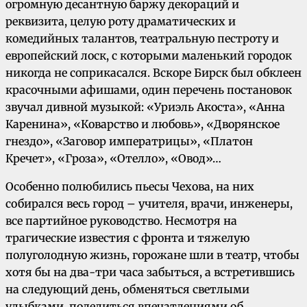
огромную десантную баржу декораций и
реквизита, целую роту драматических и
комедийных талантов, театральную пестроту и
европейский лоск, с которыми маленький городок
никогда не соприкасался. Вскоре Бирск был обклеен
красочными афишами, один перечень постановок
звучал дивной музыкой: «Уриэль Акоста», «Анна
Каренина», «Коварство и любовь», «Дворянское
гнездо», «Заговор императрицы», «Платон
Кречет», «Гроза», «Отелло», «Овод»…
Особенно полюбились пьесы Чехова, на них
собирался весь город – учителя, врачи, инженеры,
все партийное руководство. Несмотря на
трагические известия с фронта и тяжелую
полуголодную жизнь, горожане шли в театр, чтобы
хотя бы на два-три часа забыться, а встретившись
на следующий день, обменяться светлыми
улыбками, поделиться впечатлениями об