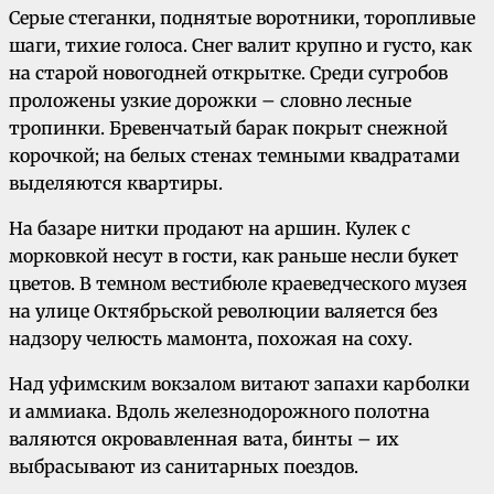
Серые стеганки, поднятые воротники, торопливые
шаги, тихие голоса. Снег валит крупно и густо, как
на старой новогодней открытке. Среди сугробов
проложены узкие дорожки – словно лесные
тропинки. Бревенчатый барак покрыт снежной
корочкой; на белых стенах темными квадратами
выделяются квартиры.
На базаре нитки продают на аршин. Кулек с
морковкой несут в гости, как раньше несли букет
цветов. В темном вестибюле краеведческого музея
на улице Октябрьской революции валяется без
надзору челюсть мамонта, похожая на соху.
Над уфимским вокзалом витают запахи карболки
и аммиака. Вдоль железнодорожного полотна
валяются окровавленная вата, бинты – их
выбрасывают из санитарных поездов.