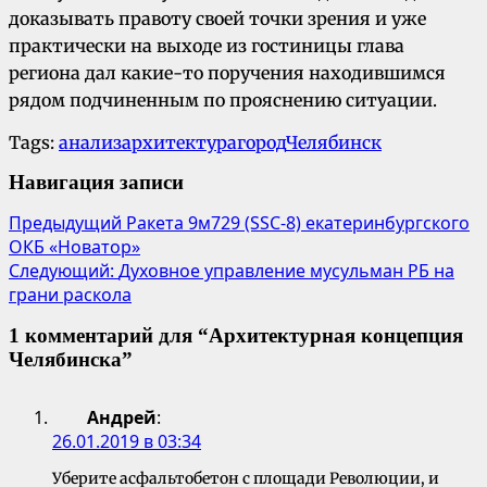
доказывать правоту своей точки зрения и уже
практически на выходе из гостиницы глава
региона дал какие-то поручения находившимся
рядом подчиненным по прояснению ситуации.
Tags:
анализ
архитектура
город
Челябинск
Навигация записи
Предыдущий
Ракета 9м729 (SSC-8) екатеринбургского
ОКБ «Новатор»
Следующий:
Духовное управление мусульман РБ на
грани раскола
1 комментарий для “
Архитектурная концепция
Челябинска
”
Андрей
:
26.01.2019 в 03:34
Уберите асфальтобетон с площади Революции, и