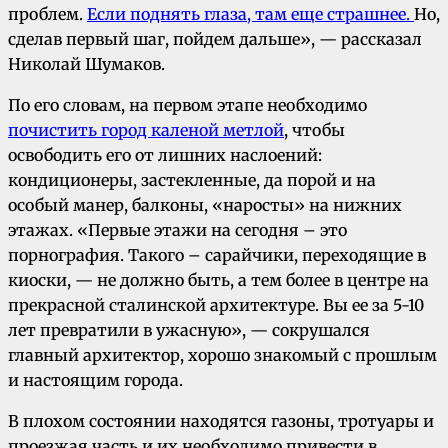
проблем.
Если поднять глаза, там еще страшнее.
Но,
сделав первый шаг, пойдем дальше», — рассказал
Николай Шумаков.
По его словам, на первом этапе необходимо
почистить город каленой метлой
, чтобы
освободить его от лишних наслоений:
кондиционеры, застекленные, да порой и на
особый манер, балконы, «наросты» на нижних
этажах. «Первые этажи на сегодня – это
порнография. Такого – сарайчики, переходящие в
киоски, — не должно быть, а тем более в центре на
прекрасной сталинской архитектуре. Вы ее за 5-10
лет превратили в ужасную», — сокрушался
главный архитектор, хорошо знакомый с прошлым
и настоящим города.
В плохом состоянии находятся газоны, тротуары и
проезжая часть и их необходимо привести в