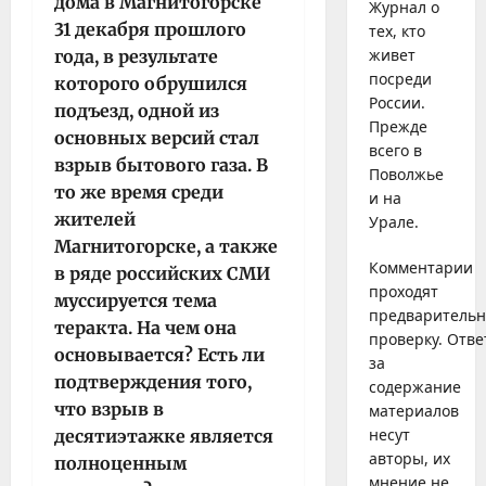
дома в Магнитогорске
Журнал о
31 декабря прошлого
тех, кто
живет
года, в результате
посреди
которого обрушился
России.
подъезд, одной из
Прежде
основных версий стал
всего в
взрыв бытового газа. В
Поволжье
то же время среди
и на
жителей
Урале.
Магнитогорске, а также
Комментарии
в ряде российских СМИ
проходят
муссируется тема
предваритель
теракта. На чем она
проверку. Отве
основывается? Есть ли
за
подтверждения того,
содержание
что взрыв в
материалов
несут
десятиэтажке является
авторы, их
полноценным
мнение не