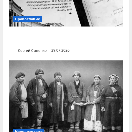
Православие
Илья Бердников — казанский канонист,
поставивший церковь над государством
Сергей Синенко
29.07.2026
Народознание