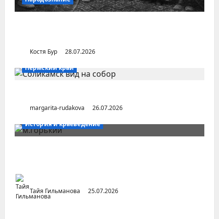
Уральский народ коми в Сибири и на
Дальнем Востоке
Костя Бур
28.07.2026
Пермский край
Город Соликамск (Пермский край)
margarita-rudakova
26.07.2026
История и краеведение
Неопубликованная «История русских
городов» раннесоветской эпохи
Тайя Гильманова
25.07.2026