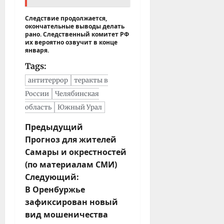
Следствие продолжается,
окончательные выводы делать
рано. Следственный комитет РФ
их вероятно озвучит в конце
января.
Tags:
антитеррор
теракты в
России
Челябинская
область
Южный Урал
Н
Предыдущий
Прогноз для жителей
а
Самары и окрестностей
в
(по материалам СМИ)
и
Следующий:
г
В Оренбуржье
а
зафиксирован новый
ц
вид мошеничества
и