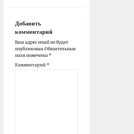
я
з
а
Добавить
п
комментарий
и
Ваш адрес email не будет
с
опубликован.
Обязательные
и
поля помечены
*
Комментарий
*