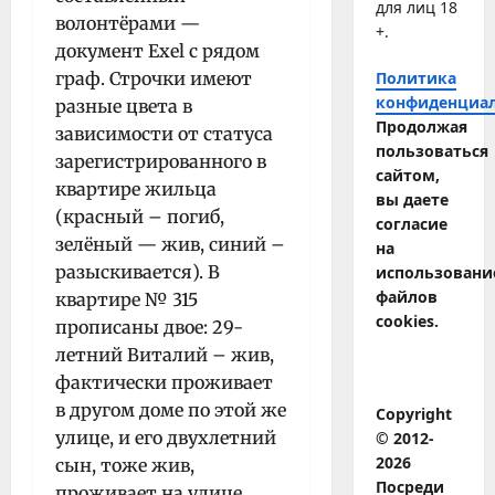
для лиц 18
волонтёрами —
+.
документ Exel с рядом
граф. Строчки имеют
Политика
конфиденциа
разные цвета в
Продолжая
зависимости от статуса
пользоваться
зарегистрированного в
сайтом,
квартире жильца
вы даете
(красный – погиб,
согласие
зелёный — жив, синий –
на
разыскивается). В
использовани
файлов
квартире № 315
cookies.
прописаны двое: 29-
летний Виталий – жив,
фактически проживает
в другом доме по этой же
Copyright
улице, и его двухлетний
© 2012-
2026
сын, тоже жив,
Посреди
проживает на улице