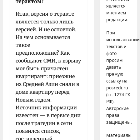
терактом?
является
мнением
Итак, версия о теракте
редакции.
является только лишь
версией. И не основной.
При
На чем основывается
использовании
такое
текстов и
предположение? Как
фото
просим
сообщают СМИ, к взрыву
давать
мог быть причастен
прямую
квартирант: приезжие
ссылку на
из Средней Азии сняли в
posredi.ru
доме квартиру перед
(ст. 1274 ГК
Новым годом.
РФ).
Источник информации
Авторские
известен — в первые дни
права
защищены.
после трагедии в сети
появился список,
Материалы
составленный