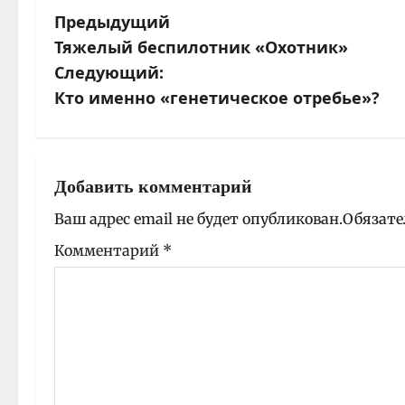
Предыдущий
Н
Тяжелый беспилотник «Охотник»
а
Следующий:
Кто именно «генетическое отребье»?
в
и
г
Добавить комментарий
а
Ваш адрес email не будет опубликован.
Обязате
ц
Комментарий
*
и
я
з