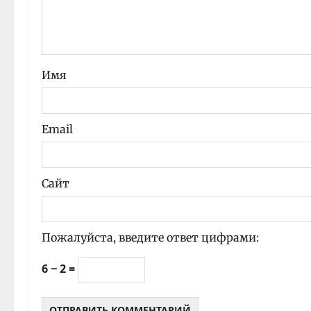
а
п
и
Имя
с
и
Email
Сайт
Пожалуйста, введите ответ цифрами:
6 − 2 =