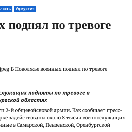
бласть
Удмуртия
 поднял по тревоге
нослужащих подняты по тревоге в
ургской областях
и 2-й общевойсковой армии. Как сообщает пресс-
верке задействованы около 8 тысяч военнослужащих
нные в Самарской, Пензенской, Оренбургской