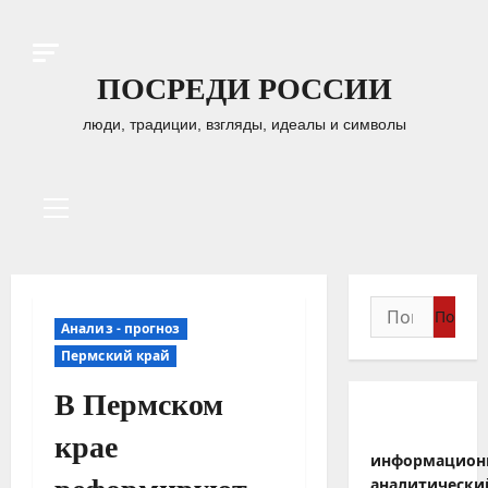
Перейти
к
содержимому
ПОСРЕДИ РОССИИ
люди, традиции, взгляды, идеалы и символы
Основное
меню
Найти:
Анализ - прогноз
Пермский край
В Пермском
крае
информацион
аналитически