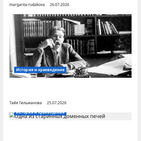
margarita-rudakova
26.07.2026
История и краеведение
Неопубликованная «История русских
городов» раннесоветской эпохи
Тайя Гильманова
25.07.2026
История и краеведение
Малоизвестные заводы Южного Урала
(Челябинская область)