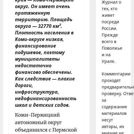
Журнал о
округ. Он имеет очень
тех, кто
протяженную
живет
территорию. Площадь
посреди
округа — 32770 км².
России.
Плотность населения в
Прежде
Коми-округе низкая,
всего в
финансирование
Поволжье
подушевое, поэтому
и на
муниципалитеты
Урале.
недостаточно
финансово обеспечены.
Комментарии
Как следствие — плохие
проходят
дороги,
предваритель
инфраструктура,
проверку. Отве
недофинансированность
за
школ и детских садов.
содержание
материалов
Коми-Пермяцкий
несут
автономный округ
авторы, их
объединился с Пермской
мнение не