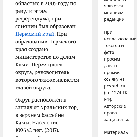
областью в 2005 году по
является
результатам
мнением
референдума, при
редакции.
слиянии был образован
При
Пермский край
. При
использовании
образовании Пермского
текстов и
края создано
фото
министерство по делам
просим
Коми-Пермяцкого
давать
округа, руководитель
прямую
ссылку на
которого также является
posredi.ru
главой округа.
(ст. 1274 ГК
РФ).
Округ расположен к
Авторские
западу от Уральских гор,
права
в верхнем бассейне
защищены.
Камы. Население —
109642 чел. (2017).
Материалы