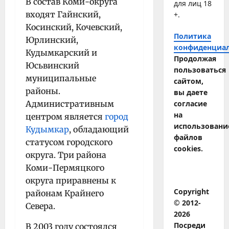
В состав Коми-округа
для лиц 18
входят Гайнский,
+.
Косинский, Кочевский,
Политика
Юрлинский,
конфиденциа
Кудымкарский и
Продолжая
Юсьвинский
пользоваться
муниципальные
сайтом,
районы.
вы даете
Административным
согласие
на
центром является
город
использовани
Кудымкар
, обладающий
файлов
статусом городского
cookies.
округа. Три района
Коми-Пермяцкого
округа приравнены к
Copyright
районам Крайнего
© 2012-
Севера.
2026
Посреди
В 2003 году состоялся