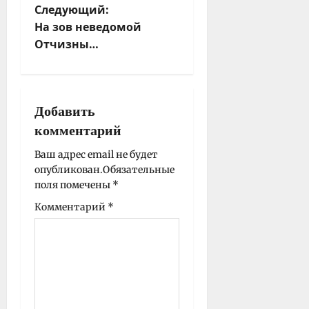
Следующий:
и
На зов неведомой
г
Отчизны…
а
ц
и
я
Добавить
з
комментарий
а
п
Ваш адрес email не будет
опубликован.
Обязательные
и
поля помечены
*
с
Комментарий
*
и