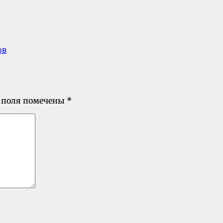
ов
 поля помечены
*