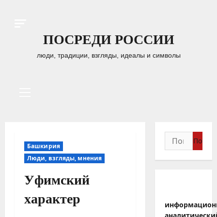
Перейти
к
содержимому
ПОСРЕДИ РОССИИ
люди, традиции, взгляды, идеалы и символы
Основное
меню
Найти:
Башкирия
Люди, взгляды, мнения
Уфимский
характер
информацион
аналитически