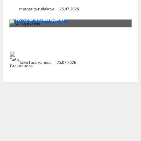
margarita-rudakova
26.07.2026
История и краеведение
Неопубликованная «История русских
городов» раннесоветской эпохи
Тайя Гильманова
25.07.2026