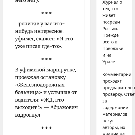
Журнал о
тех, кто
* * *
живет
посреди
Прочитав у вас что-
России.
нибудь интересное,
Прежде
уфимец скажет: «Я это
всего в
уже писал где-то».
Поволжье
и на
* * *
Урале.
В уфимской маршрутке,
Комментарии
проезжая остановку
проходят
«Железнодорожная
предваритель
больница» и услышав от
проверку. Отве
водителя: «ЖД, кто
за
выходит?» — Абрамович
содержание
материалов
вздрогнул.
несут
авторы, их
* * *
мнение не