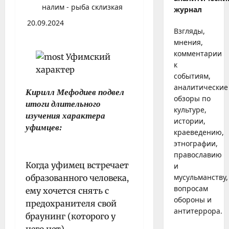
налим - рыба склизкая
журнал
20.09.2024
Взгляды,
мнения,
комментарии
к
событиям,
аналитические
Кирилл Мефодиев подвел
обзоры по
итоги длительного
культуре,
изучения характера
истории,
уфимцев:
краеведению,
этнографии,
православию
Когда уфимец встречает
и
мусульманству,
образованного человека,
вопросам
ему хочется снять с
обороны и
предохранителя свой
антитеррора.
браунинг (которого у
него нет).