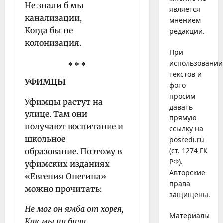
Не знали б мы
является
канализации,
мнением
Когда бы не
редакции.
колонизация.
При
использовании
* * *
текстов и
УФИМЦЫ
фото
просим
Уфимцы растут на
давать
улице. Там они
прямую
получают воспитание и
ссылку на
школьное
posredi.ru
(ст. 1274 ГК
образование. Поэтому в
РФ).
уфимских изданиях
Авторские
«Евгения Онегина»
права
можно прочитать:
защищены.
Не мог он ямба от хорея,
Материалы
Как мы ни били,