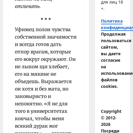
для лиц 18
отличить.
+.
* * *
Политика
конфиденциа
Уфимец полон чувства
Продолжая
собственной значимости
пользоваться
и всегда готов дать
сайтом,
отпор врагам, которые
вы даете
его вокруг окружают. Он
согласие
не лыком щи хлебает,
на
использовани
его на мякине не
файлов
объедешь. Выражается
cookies.
он хотя и без мата, но
заковыристо и
непонятно. «Я не для
того в университетах
Copyright
© 2012-
кончал, чтобы меня
2026
всякий дурак мог
Посреди