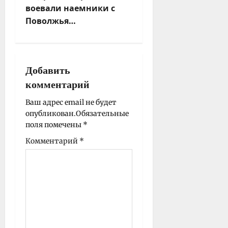
воевали наемники с
ц
Поволжья…
и
я
з
а
Добавить
п
комментарий
и
Ваш адрес email не будет
с
опубликован.
Обязательные
и
поля помечены
*
Комментарий
*