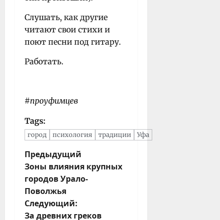
Слушать, как другие
читают свои стихи и
поют песни под гитару.
Работать.
#проуфимцев
Tags:
город
психология
традиции
Уфа
Н
Предыдущий
Зоны влияния крупных
а
городов Урало-
в
Поволжья
и
Следующий:
г
За древних греков
а