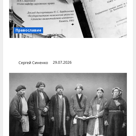
Православие
Илья Бердников — казанский канонист,
поставивший церковь над государством
Сергей Синенко
29.07.2026