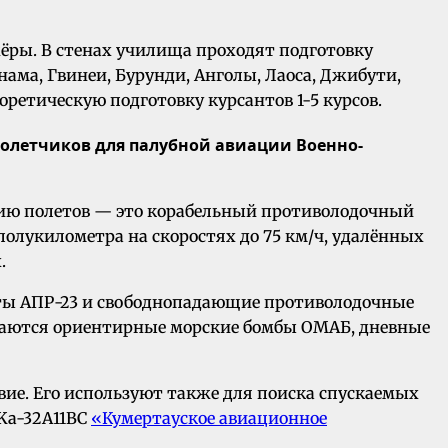
ёры. В стенах училища проходят подготовку
ама, Гвинеи, Бурунди, Анголы, Лаоса, Джибути,
ретическую подготовку курсантов 1-5 курсов.
ртолетчиков для палубной авиации Военно-
еорию полетов — это корабельный противолодочный
олукилометра на скоростях до 75 км/ч, удалённых
х.
ты АПР-23 и свободнопадающие противолодочные
иваются ориентирные морские бомбы ОМАБ, дневные
вие. Его используют также для поиска спускаемых
 Ka-32A11BC
«Кумертауское авиационное