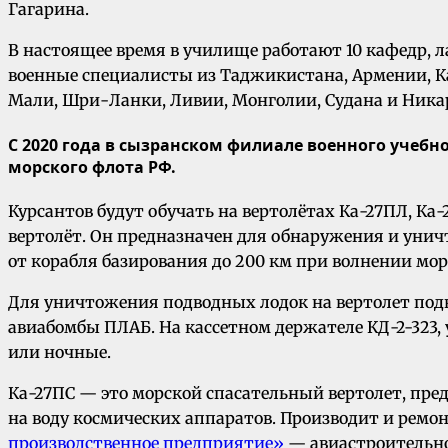
Гагарина.
В настоящее время в училище работают 10 кафедр, 
военные специалисты из Таджикистана, Армении, Каз
Мали, Шри-Ланки, Ливии, Монголии, Судана и Никара
С 2020 года в сызранском филиале военного учебн
морского флота РФ.
Курсантов будут обучать на вертолётах Ка-27ПЛ, Ка
вертолёт. Он предназначен для обнаружения и унич
от корабля базирования до 200 км при волнении мор
Для уничтожения подводных лодок на вертолет по
авиабомбы ПЛАБ. На кассетном держателе КД-2-323
или ночные.
Ка-27ПС — это морской спасательный вертолет, пре
на воду космических аппаратов. Производит и ремонт
производственное предприятие»
— авиастроительно