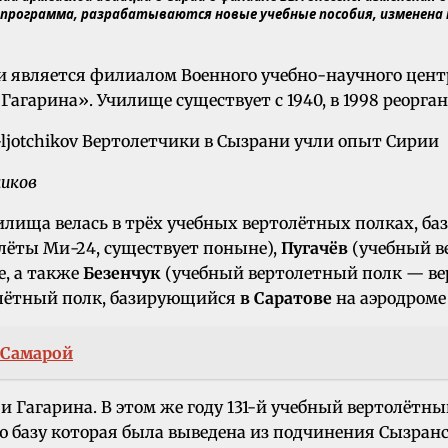
программа, разрабатываются новые учебные пособия, изменена 
ти является филиалом Военного учебно-научного цен
 Гагарина». Училище существует с 1940, в 1998 реорга
чиков
чилища велась в трёх учебных вертолётных полках, б
лёты Ми-24, существует поныне),
Пугачёв
(учебный в
е, а также
Безенчук
(учебный вертолетный полк — вер
толётный полк, базирующийся
в Саратове
на аэродром
 Самарой
и Гагарина. В этом же году 131-й учебный вертолётны
ую базу которая была выведена из подчинения Сызран