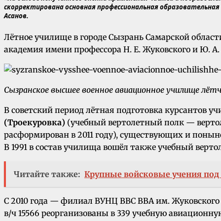
скорректирована основная профессиональная образовательная 
Асанов.
Лётное училище в городе Сызрань Самарской облас
академия имени профессора Н. Е. Жуковского и Ю. А.
Сызранское высшее военное авиационное училище лёт
В советский период лётная подготовка курсантов у
(Троекуровка)
(учебный вертолетный полк — верто
расформирован в 2011 году), существующих и понын
В 1991 в состав училища вошёл также учебный вер
Читайте также:
Крупные войсковые учения под
С 2010 года — филиал ВУНЦ ВВС ВВА им. Жуковского 
в/ч 15566 реорганизованы в 339 учебную авиационн