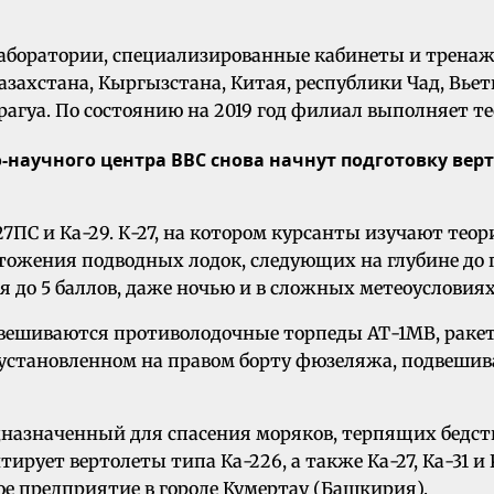
лаборатории, специализированные кабинеты и тренаж
ахстана, Кыргызстана, Китая, республики Чад, Вьетн
гуа. По состоянию на 2019 год филиал выполняет тео
о-научного центра ВВС снова начнут подготовку ве
-27ПС и Ка-29. К-27, на котором курсанты изучают т
тожения подводных лодок, следующих на глубине до п
я до 5 баллов, даже ночью и в сложных метеоусловия
двешиваются противолодочные торпеды АТ-1МВ, раке
, установленном на правом борту фюзеляжа, подвеш
дназначенный для спасения моряков, терпящих бедст
ирует вертолеты типа Ка-226, а также Ка-27, Ка-31 и
е предприятие в городе Кумертау (Башкирия).