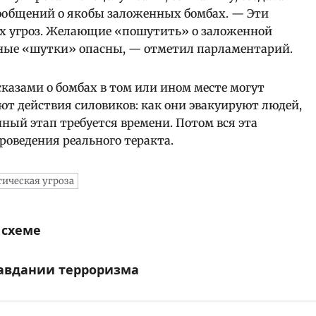
ообщений о якобы заложенных бомбах. — Эти
ых угроз. Желающие «пошутить» о заложенной
ные «шутки» опасны, — отметил парламентарий.
сказами о бомбах в том или ином месте могут
ют действия силовиков: как они эвакуируют людей,
нный этап требуется времени. Потом вся эта
оведения реального теракта.
ическая угроза
 схеме
равдании терроризма