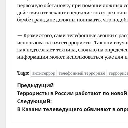
нервозную обстановку при помощи ложных с
действия отвлекают специалистов от реальн
бомбе граждане должны понимать, что подоб
— Кроме этого, сами телефонные звонки с рас
использовать сами террористы. Так они изуча
как подъезжает техника, сколько на определе
информация может использоваться уже для пр
Tags:
антитеррор
телефонный терроризм
террорист
Предыдущий
Н
Террористы в России работают по новой
а
Следующий:
В Казани телеведущего обвиняют в оп
в
и