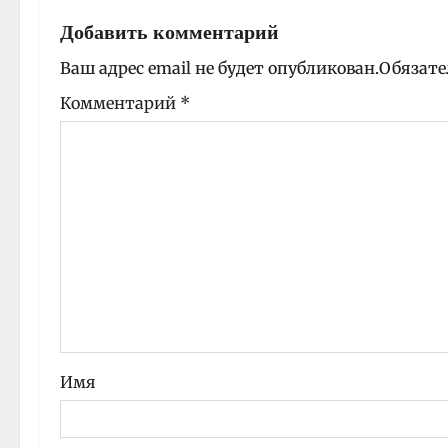
г
Добавить комментарий
а
Ваш адрес email не будет опубликован.
Обязате
ц
Комментарий
*
и
я
з
а
п
и
Имя
с
и