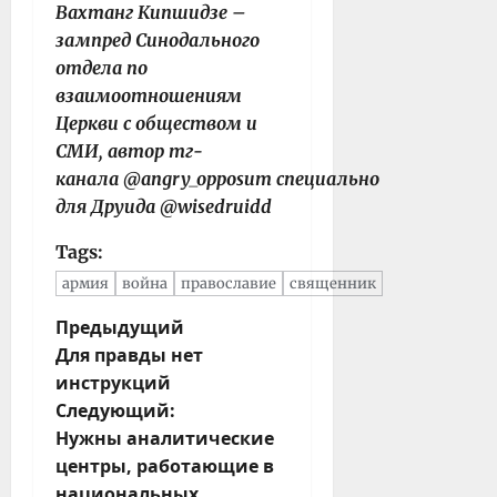
Вахтанг Кипшидзе –
зампред Синодального
отдела по
взаимоотношениям
Церкви с обществом и
СМИ, автор тг-
канала @angry_opposum специально
для Друида @wisedruidd
Tags:
армия
война
православие
священник
Н
Предыдущий
Для правды нет
а
инструкций
в
Следующий:
и
Нужны аналитические
г
центры, работающие в
а
национальных