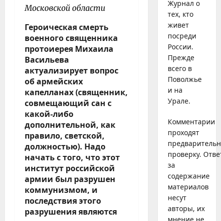
Журнал о
Московской области
тех, кто
живет
Героическая смерть
посреди
военного священника
России.
протоиерея Михаила
Прежде
Васильева
всего в
актуализирует вопрос
Поволжье
об армейских
и на
капелланах (священник,
Урале.
совмещающий сан с
какой-либо
Комментарии
дополнительной, как
проходят
правило, светской,
предваритель
должностью). Надо
проверку. Отве
начать с того, что этот
за
институт российской
содержание
армии был разрушен
материалов
коммунизмом, и
несут
последствия этого
авторы, их
разрушения являются
мнение не