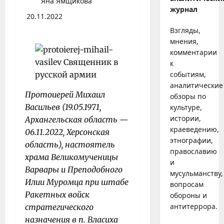
Яна Ямщикова
журнал
20.11.2022
Взгляды,
мнения,
комментарии
к
событиям,
аналитические
Протоиерей Михаил
обзоры по
Васильев (19.05.1971,
культуре,
истории,
Архангельская область —
краеведению,
06.11.2022, Херсонская
этнографии,
область), настоятель
православию
храма Великомученицы
и
Варвары и Преподобного
мусульманству,
Илии Муромца при штабе
вопросам
Ракетных войск
обороны и
антитеррора.
стратегического
назначения в п. Власиха