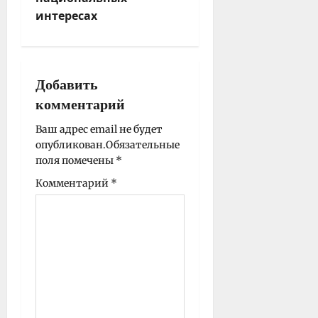
ц
интересах
и
я
з
а
Добавить
п
комментарий
и
Ваш адрес email не будет
с
опубликован.
Обязательные
и
поля помечены
*
Комментарий
*