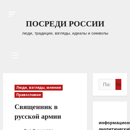
Перейти
к
содержимому
ПОСРЕДИ РОССИИ
люди, традиции, взгляды, идеалы и символы
Основное
меню
Найти:
Люди, взгляды, мнения
Православие
Священник в
русской армии
информацион
аналитически