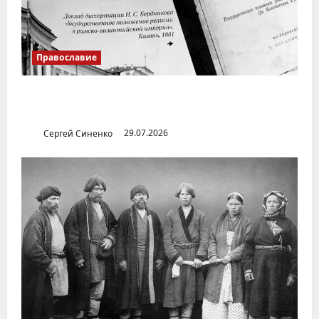
Православие
Илья Бердников — казанский канонист,
поставивший церковь над государством
Сергей Синенко
29.07.2026