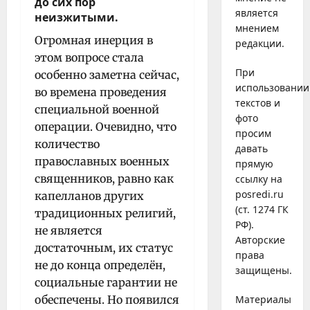
до сих пор
является
неизжитыми.
мнением
Огромная инерция в
редакции.
этом вопросе стала
При
особенно заметна сейчас,
использовании
во времена проведения
текстов и
специальной военной
фото
операции. Очевидно, что
просим
количество
давать
православных военных
прямую
священников, равно как
ссылку на
posredi.ru
капелланов других
(ст. 1274 ГК
традиционных религий,
РФ).
не является
Авторские
достаточным, их статус
права
не до конца определён,
защищены.
социальные гарантии не
обеспечены. Но появился
Материалы