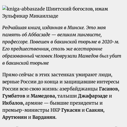
Редчайшая книга, изданная в Минске. Это моя
память об Аббасзаде — великом лингвисте,
профессоре. Повешен в бакинской тюрьме в 2020-м.
Его предшественник, столь же всесторонне
образованный человек Новрузали Мамедов был убит
в бакинской тюрьме
Прямо сейчас в этих застенках умирают люди,
верные России до конца и защищавшие интересы
России всю свою жизнь: азербайджанцы
Гасанов,
Гумбатов
и
Мамедова,
талыши
Джафарзаде
и
Икбалов,
армяне — бывшие президенты и
премьер-министры НКР
Гукасян
и
Саакян,
Арутюнян
и
Варданян.