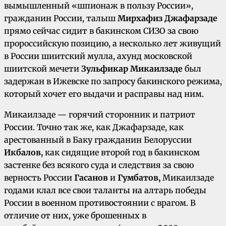
вымышленный «шпионаж в пользу России»,
гражданин России, талыш
Мирхафиз Джафарзаде
прямо сейчас сидит в бакинском СИЗО за свою
пророссийскую позицию, а несколько лет живущий
в России шиитский мулла, ахунд московской
шиитской мечети
Зульфикар Микаилзаде
был
задержан в Ижевске по запросу бакинского режима,
который хочет его выдачи и расправы над ним.
Микаилзаде — горячий сторонник и патриот
России. Точно так же, как Джафарзаде, как
арестованный в Баку гражданин Белоруссии
Икбалов,
как сидящие второй год в бакинском
застенке без всякого суда и следствия за свою
верность России
Гасанов
и
Гумбатов,
Микаилзаде
годами клал все свои таланты на алтарь победы
России в военном противостоянии с врагом. В
отличие от них, уже брошенных в