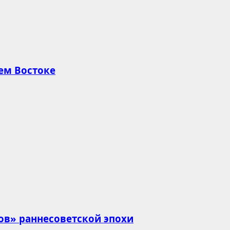
ем Востоке
ов» раннесоветской эпохи