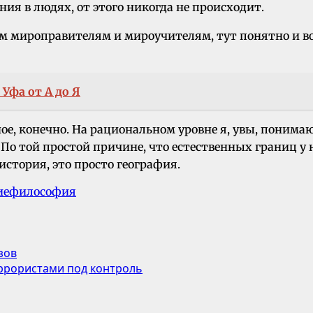
ия в людях, от этого никогда не происходит.
им мироправителям и мироучителям, тут понятно и в
Уфа от А до Я
ное, конечно. На рациональном уровне я, увы, поним
о той простой причине, что естественных границ у н
 история, это просто география.
ие
философия
зов
еррористами под контроль