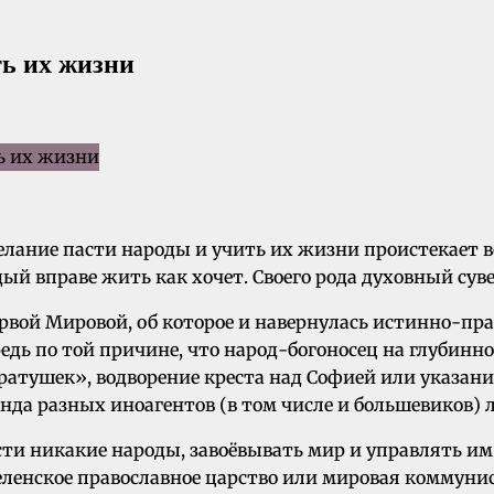
ть их жизни
елание пасти народы и учить их жизни проистекает во
ый вправе жить как хочет. Своего рода духовный сувер
ервой Мировой, об которое и навернулась истинно-пр
едь по той причине, что народ-богоносец на глубин
ратушек», водворение креста над Софией или указан
да разных иноагентов (в том числе и большевиков) л
пасти никакие народы, завоёвывать мир и управлять им.
селенское православное царство или мировая коммуни