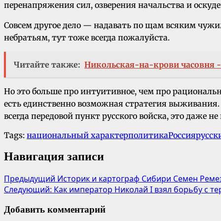
перенапряжения сил, озверения начальства и оскуден
Совсем другое дело — надавать по щам всяким чуж
небратьям, тут тоже всегда пожалуйста.
Читайте также:
Никольская-на-крови часовня - 
Но это больше про интуитивное, чем про рациональ
есть единственно возможная стратегия выживания. П
всегда передовой пункт русского войска, это даже не
Tags:
национальный характер
политика
Россия
русск
Навигация записи
Предыдущий
Историк и картограф Сибири Семен Реме
Следующий:
Как император Николай I взял борьбу с т
Добавить комментарий