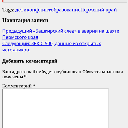
Tags:
дети
конфликт
образование
Пермский край
Навигация записи
Предыдущий
«Башкирский след» в аварии на шахте
Пермского края
Следующий:
ЗРК С-500, данные из открытых
источников
Добавить комментарий
Ваш адрес email не будет опубликован.
Обязательные поля
помечены
*
Комментарий
*