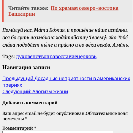
Читайте также:
По храмам северо-востока
Башкирии
Поми́луй нас, Ма́ти Бо́жия, и проше́ние на́ше испо́лни,
вся бо суть возмо́жна хода́тайству Твоему́: я́ко Тебе́
сла́ва подоба́ет ны́не и при́сно и во ве́ки веко́в. Ами́нь.
Tags:
духовенство
православие
церковь
Навигация записи
Предыдущий
Досадные неприятности в американских
прериях
Следующий:
Алогизм жизни
Добавить комментарий
Ваш адрес email не будет опубликован.
Обязательные поля
помечены
*
Комментарий
*