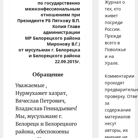
Журнал о
по государственно
межконфессиональным
тех, кто
отношениям при
живет
Президенте РБ Пяткову В.П.
посреди
Копия Главе
России.
администрации
Прежде
МР Белорецкого района
всего в
Миронову В.Г.)
Поволжье
от мусульман г. Белорецка
и Белорецкого района
и на
22.09.2015г.
Урале.
Обращение
Комментарии
проходят
Уважаемые ,
предваритель
Нурмухамет хазрат,
проверку. Отве
Вячеслав Петрович,
за
Владислав Геннадьевич!
содержание
Мы, мусульмане г.
материалов
несут
Белорецк и Белорецкого
авторы, их
района, обеспокоены
мнение не