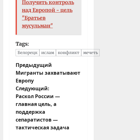
Получить контроль
над Европой - цель
"Братьев
мусульман"
Tags:
Белорецк
ислам
конфликт
мечеть
Н
Предыдущий
Мигранты захватывают
а
Европу
в
Следующий:
и
Раскол России —
г
главная цель, а
а
поддержка
ц
сепаратистов —
и
тактическая задача
я
з