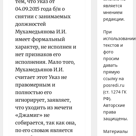
тем, что Указ от
является
04.09.2015 года б/н о
мнением
снятии с занимаемых
редакции.
должностей
Мухамедьянова И.И.
При
использовании
имеет формальный
текстов и
характер, не исполнен и
фото
нет признаков его
просим
исполнения. Мало того,
давать
Мухамедьянов И.И.
прямую
считает этот Указ не
ссылку на
правомерным и
posredi.ru
(ст. 1274 ГК
полностью его
РФ).
игнорирует, заявляет,
Авторские
что уходить из мечети
права
«Джамиг» не
защищены.
собирается, так как она,
по его словам является
Материалы