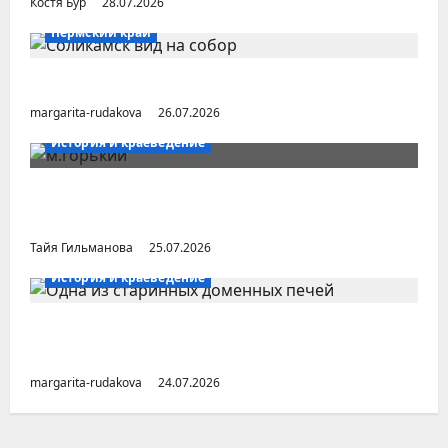
Костя Бур
28.07.2026
Пермский край
Город Соликамск (Пермский край)
margarita-rudakova
26.07.2026
История и краеведение
Неопубликованная «История русских
городов» раннесоветской эпохи
Тайя Гильманова
25.07.2026
История и краеведение
Малоизвестные заводы Южного Урала
(Челябинская область)
margarita-rudakova
24.07.2026