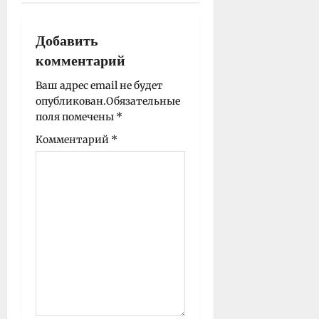
а
п
Добавить
и
комментарий
с
Ваш адрес email не будет
и
опубликован.
Обязательные
поля помечены
*
Комментарий
*