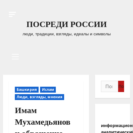
Перейти
к
содержимому
ПОСРЕДИ РОССИИ
люди, традиции, взгляды, идеалы и символы
Основное
меню
Найти:
Башкирия
Ислам
Люди, взгляды, мнения
Имам
Мухамедьянов
информацион
аналитически