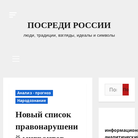
Перейти
к
содержимому
ПОСРЕДИ РОССИИ
люди, традиции, взгляды, идеалы и символы
Основное
меню
Найти:
Анализ - прогноз
Народознание
Новый список
правонарушени
информацион
аналитически