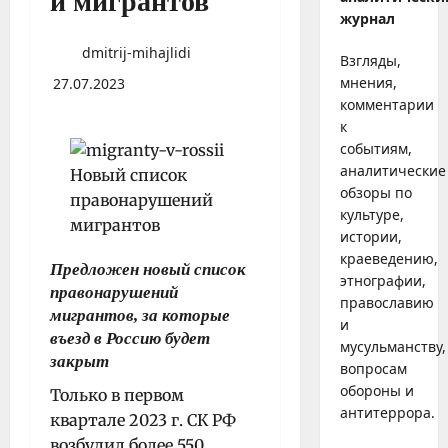
й мигрантов
журнал
dmitrij-mihajlidi
Взгляды,
мнения,
27.07.2023
комментарии
к
событиям,
аналитические
обзоры по
культуре,
истории,
краеведению,
Предложен новый список
этнографии,
правонарушений
православию
мигрантов, за которые
и
въезд в Россию будет
мусульманству,
закрыт
вопросам
обороны и
Только в первом
антитеррора.
квартале 2023 г. СК РФ
возбудил более 550