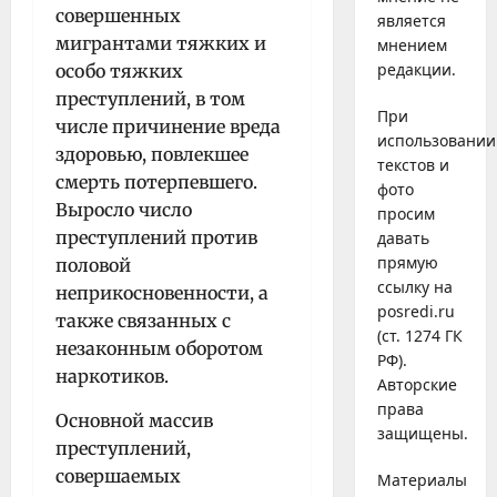
совершенных
является
мигрантами тяжких и
мнением
редакции.
особо тяжких
преступлений, в том
При
числе причинение вреда
использовании
здоровью, повлекшее
текстов и
смерть потерпевшего.
фото
Выросло число
просим
преступлений против
давать
прямую
половой
ссылку на
неприкосновенности, а
posredi.ru
также связанных с
(ст. 1274 ГК
незаконным оборотом
РФ).
наркотиков.
Авторские
права
Основной массив
защищены.
преступлений,
совершаемых
Материалы