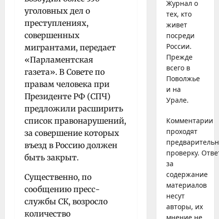
Журнал о
уголовных дел о
тех, кто
преступлениях,
живет
совершенных
посреди
России.
мигрантами, передает
Прежде
«Парламентская
всего в
газета». В Совете по
Поволжье
правам человека при
и на
Президенте РФ (СПЧ)
Урале.
предложили расширить
список правонарушений,
Комментарии
проходят
за совершение которых
предваритель
въезд в Россию должен
проверку. Отве
быть закрыт.
за
содержание
Существенно, по
материалов
сообщению пресс-
несут
службы СК, возросло
авторы, их
количество
мнение не