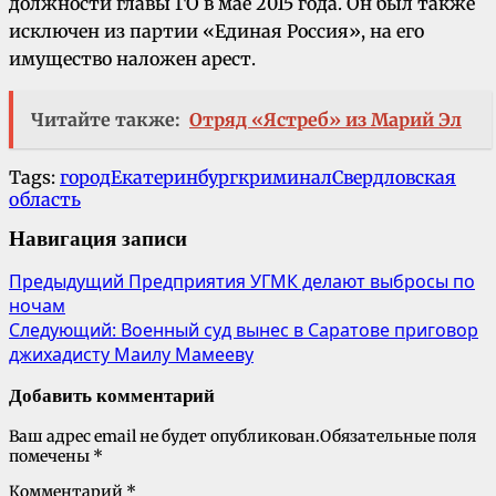
должности главы ГО в мае 2015 года. Он был также
исключен из партии «Единая Россия», на его
имущество наложен арест.
Читайте также:
Отряд «Ястреб» из Марий Эл
Tags:
город
Екатеринбург
криминал
Свердловская
область
Навигация записи
Предыдущий
Предприятия УГМК делают выбросы по
ночам
Следующий:
Военный суд вынес в Саратове приговор
джихадисту Маилу Мамееву
Добавить комментарий
Ваш адрес email не будет опубликован.
Обязательные поля
помечены
*
Комментарий
*