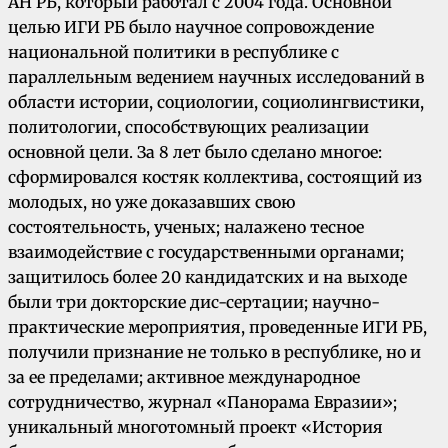
АН РБ, который работал с 2004 года. Основной
целью ИГИ РБ было научное сопровождение
национальной политики в республике с
параллельным ведением научных исследований в
области истории, социологии, социолингвистики,
политологии, способствующих реализации
основной цели. За 8 лет было сделано многое:
сформировался костяк коллектива, состоящий из
молодых, но уже доказавших свою
состоятельность, ученых; налажено тесное
взаимодействие с государственными органами;
защитилось более 20 кандидатских и на выходе
были три докторские диc-cepтации; научно-
практические мероприятия, проведенные ИГИ РБ,
получили признание не только в республике, но и
за ее пределами; активное международное
сотрудничество, журнал «Панорама Евразии»;
уникальный многотомный проект «История