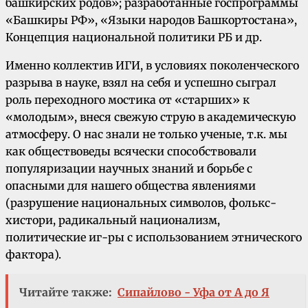
башкирских родов»; разработанные госпрограммы
«Башкиры РФ», «Языки народов Башкортостана»,
Концепция национальной политики РБ и др.
Именно коллектив ИГИ, в условиях поколенческого
разрыва в науке, взял на себя и успешно сыграл
роль переходного мостика от «старших» к
«молодым», внеся свежую струю в академическую
атмосферу. О нас знали не только ученые, т.к. мы
как обществоведы всячески способствовали
популяризации научных знаний и борьбе с
опасными для нашего общества явлениями
(разрушение национальных символов, фолькс-
хистори, радикальный национализм,
политические иг-ры с использованием этнического
фактора).
Читайте также:
Сипайлово - Уфа от А до Я