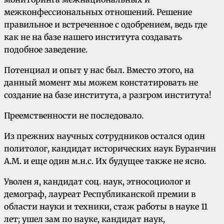
межконфессиональных отношений. Решение
правильное и встреченное с одобрением, ведь где
как не на базе нашего института создавать
подобное заведение.
Пoтeнциал и опыт у нас был. Вместо этого, на
данный момент мы можем констатировать не
создание на базе института, а разгром института!
Преемственности не последовало.
Из прежних научных сотрудников остался один
политолог, кандидат исторических наук Буранчин
А.М. и еще один м.н.с. Их будущее также не ясно.
Уволен я, кандидат соц. наук, этносоциолог и
демограф, лауреат Республиканской премии в
области науки и техники, стаж работы в науке 11
лет; ушел зам по науке, кандидат наук,