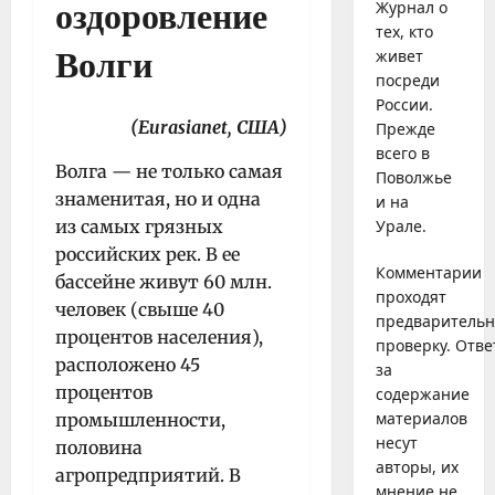
Журнал о
оздоровление
тех, кто
живет
Волги
посреди
России.
(Еurasianet, США)
Прежде
всего в
Волга — не только самая
Поволжье
знаменитая, но и одна
и на
из самых грязных
Урале.
российских рек. В ее
Комментарии
бассейне живут 60 млн.
проходят
человек (свыше 40
предваритель
процентов населения),
проверку. Отве
расположено 45
за
процентов
содержание
материалов
промышленности,
несут
половина
авторы, их
агропредприятий. В
мнение не