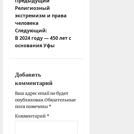
Н
Предыдущий
Религиозный
а
экстремизм и права
в
человека
и
Следующий:
г
В 2024 году — 450 лет с
а
основания Уфы
ц
и
я
з
Добавить
а
комментарий
п
и
Ваш адрес email не будет
опубликован.
Обязательные
с
поля помечены
*
и
Комментарий
*