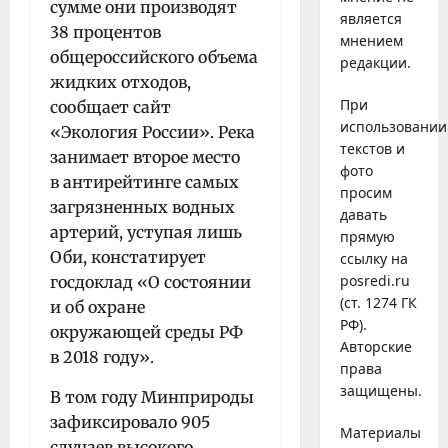
сумме они производят
является
38 процентов
мнением
общероссийского объема
редакции.
жидких отходов,
При
сообщает сайт
использовании
«Экология России». Река
текстов и
занимает второе место
фото
в антирейтинге самых
просим
загрязненных водных
давать
артерий, уступая лишь
прямую
Оби, констатирует
ссылку на
posredi.ru
госдоклад «О состоянии
(ст. 1274 ГК
и об охране
РФ).
окружающей среды РФ
Авторские
в 2018 году».
права
защищены.
В том году Минприроды
зафиксировало 905
Материалы
случаев высокого