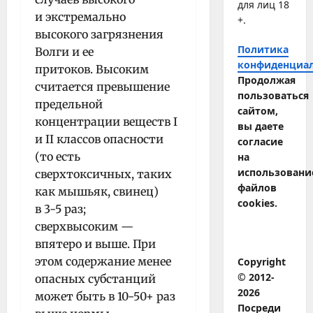
для лиц 18
и экстремально
+.
высокого загрязнения
Политика
Волги и ее
конфиденциа
притоков.
Высоким
Продолжая
считается превышение
пользоваться
предельной
сайтом,
концентрации веществ I
вы даете
и II классов опасности
согласие
(то есть
на
использовани
сверхтоксичных, таких
файлов
как мышьяк, свинец)
cookies.
в 3-5 раз;
сверхвысоким —
впятеро и выше. При
этом содержание менее
Copyright
© 2012-
опасных субстанций
2026
может быть в 10-50+ раз
Посреди