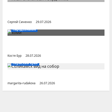
Илья Бердников — казанский канонист,
поставивший церковь над государством
Сергей Синенко
29.07.2026
Народознание
Уральский народ коми в Сибири и на
Дальнем Востоке
Костя Бур
28.07.2026
Пермский край
Город Соликамск (Пермский край)
margarita-rudakova
26.07.2026