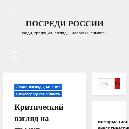
Перейти
к
содержимому
ПОСРЕДИ РОССИИ
люди, традиции, взгляды, идеалы и символы
Основное
меню
Найти:
Люди, взгляды, мнения
Нижегородская область
Критический
взгляд на
информацион
аналитически