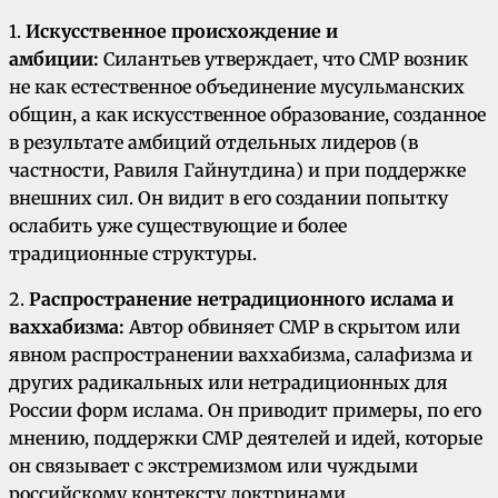
1.
Искусственное происхождение и
амбиции:
Силантьев утверждает, что СМР возник
не как естественное объединение мусульманских
общин, а как искусственное образование, созданное
в результате амбиций отдельных лидеров (в
частности, Равиля Гайнутдина) и при поддержке
внешних сил. Он видит в его создании попытку
ослабить уже существующие и более
традиционные структуры.
2.
Распространение нетрадиционного ислама и
ваххабизма:
Автор обвиняет СМР в скрытом или
явном распространении ваххабизма, салафизма и
других радикальных или нетрадиционных для
России форм ислама. Он приводит примеры, по его
мнению, поддержки СМР деятелей и идей, которые
он связывает с экстремизмом или чуждыми
российскому контексту доктринами.