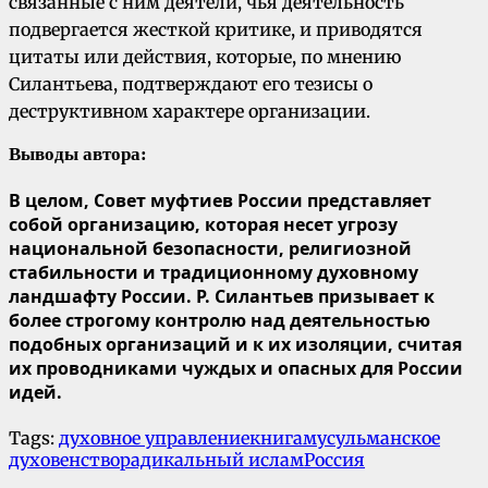
связанные с ним деятели, чья деятельность
подвергается жесткой критике, и приводятся
цитаты или действия, которые, по мнению
Силантьева, подтверждают его тезисы о
деструктивном характере организации.
Выводы автора:
В целом, Совет муфтиев России представляет
собой организацию, которая несет угрозу
национальной безопасности, религиозной
стабильности и традиционному духовному
ландшафту России. Р. Силантьев призывает к
более строгому контролю над деятельностью
подобных организаций и к их изоляции, считая
их проводниками чуждых и опасных для России
идей.
Tags:
духовное управление
книга
мусульманское
духовенство
радикальный ислам
Россия