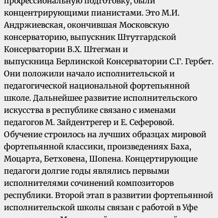
профессиональную подготовку, были
концентрирующими пианистами. Это М.И.
Андржиевская, окончившая Московскую
консерваторию, выпускник Штутгардской
Консерватории В.Х. Штегман и
выпускница Берлинской Консерватории С.Г. Гербет.
Они положили начало исполнительской и
педагогической национальной фортепьянной
школе. Дальнейшее развитие исполнительского
искусства в республике связано с именами
педагогов М. Зайдентрегер и Е. Сеферовой.
Обучение строилось на лучших образцах мировой
фортепьянной классики, произведениях Баха,
Моцарта, Бетховена, Шопена. Концертирующие
педагоги долгие годы являлись первыми
исполнителями сочинений композиторов
республики. Второй этап в развитии фортепьянной
исполнительской школы связан с работой в Уфе