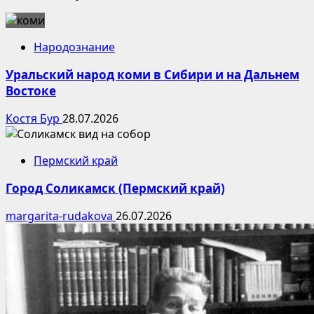
Народознание
Уральский народ коми в Сибири и на Дальнем
Востоке
Костя Бур
28.07.2026
Пермский край
Город Соликамск (Пермский край)
margarita-rudakova
26.07.2026