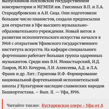
выпускников Московской государственной
консерватории и МГМПИ им. Гнесиных В.П. и Л.А.
Стародубровских и А.И. Саца. Они подготовили
большое число пианистов, создали предпосылки
для открытия в Уфе высшего музыкально-
образовательного учреждения. Новый виток в
развитии исполнительского искусства начался в
1968 с открытием Уфимского государственного
института искусств. На кафедре специального
фортепиано работает большая группа одаренных
музыкантов. Среди них В.Н. Монастырский, И.Д.
Лавров, М.Ю. Кочуров, Л.И. Алексеева, А.Д. и Л.А.
Франк и др. Лит.: Гарипова Н.Ф. Формирование
национальной фортепьянной исполнительской
школы // Культурное наследие славянских народов
Башкортостана. – Вып. II. — Уфа, 1996.
Читайте также:
Кустаревское озеро - Уфа от А