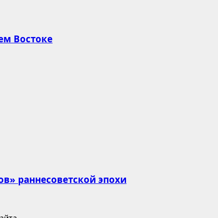
ем Востоке
ов» раннесоветской эпохи