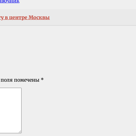
авочник
ту в центре Москвы
 поля помечены
*