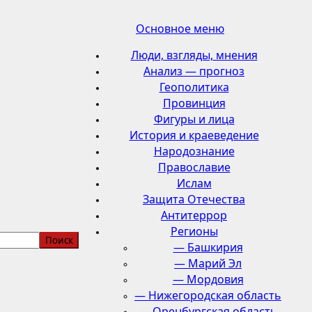
Основное меню
Люди, взгляды, мнения
Анализ — прогноз
Геополитика
Провинция
Фигуры и лица
История и краеведение
Народознание
Православие
Ислам
Защита Отечества
Антитеррор
Регионы
— Башкирия
— Марий Эл
— Мордовия
— Нижегородская область
— Оренбургская область