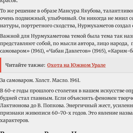
красок.
То же решение в образе Мансура Якубова, талантливо
очень подвижный, улыбчивый. Он никогда не мнил се
натуры, портретного сходства, Нурмухаметов создал с
Важной для Нурмухаметова темой была тема так назы
представляют собой, по мысли автора, лицо народа, 
самоваром» (1961), «Чабан Давлетов» (1965), «Карим-б
Читайте также:
Охота на Южном Урале
За самоваром. Холст. Масло. 1961.
В 60-е годы прошлого столетия в нашем искусстве оп
будней стал главным. Если объяснять феномен творче
Лактионова до В. Попкова. Энергичный жест, усиленн
признаки живописи 60–70-х годов. Это явление назв
характеров.