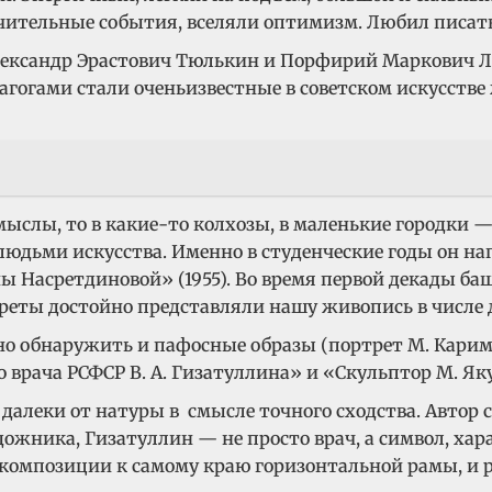
ительные события, вселяли оптимизм. Любил писать 
ександр Эрастович Тюлькин и Порфирий Маркович Ле
едагогами стали оченьизвестные в советском искусс
слы, то в какие-то колхозы, в маленькие городки — 
 людьми искусства. Именно в студенческие годы он н
ы Насретдиновой» (1955). Во время первой декады баш
реты достойно представляли нашу живопись в числе 
о обнаружить и пафосные образы (портрет М. Карима
о врача РСФСР В. А. Гизатуллина» и «Скульптор М. Як
 далеки от натуры в смысле точного сходства. Автор
дожника, Гизатуллин — не просто врач, а символ, хар
композиции к самому краю горизонтальной рамы, и р