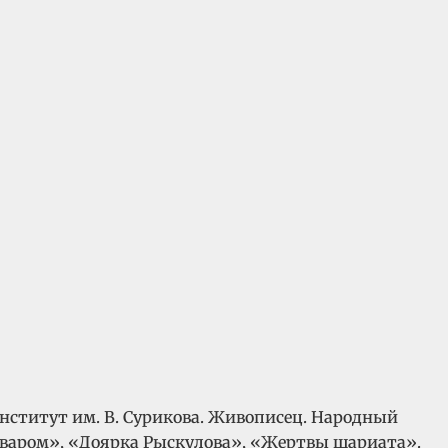
ститут им. В. Сурикова. Живописец. Народный
оваром», «Доярка Рыскулова», «Жертвы шариата».