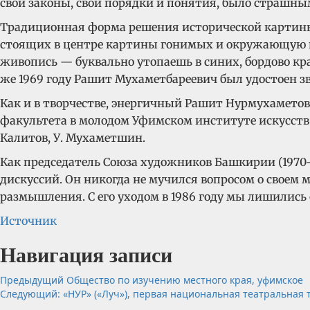
свои законы, свои порядки и понятия, было страшны
Традиционная форма решения исторической картины 
стоящих в центре картины гонимых и окружающую их
живопись — буквально утопаешь в синих, бордово кра
же 1969 году Рашит Мухаметбареевич был удостоен зв
Как и в творчестве, энергичный Рашит Нурмухаметов
факультета в молодом Уфимском институте искусств (с
Калитов, У. Мухаметшин.
Как председатель Союза художников Башкирии (1970–
дискуссий. Он никогда не мучился вопросом о своем 
размышления. С его уходом в 1986 году мы лишились
Источник
Навигация записи
Предыдущий
Общество по изучению местного края, уфимское
Следующий:
«НУР» («Луч»), первая национальная театральная 