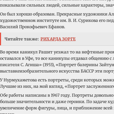
показывали сильных людей, сильные характеры, знач
Он был хорошо образован. Прекрасные художники Ал
художественном институте им. В. И. Сурикова его п
Василий Прокофьевич Ефанов.
Читайте также:
РИХАРДА ЗОРГЕ
Во время каникул Рашит уезжал то на нефтяные промы
оставался в Уфе, то все каникулы отдавал общению с
писателя С. Агиша» (1953), «Портрет балерины Зайтун
выставкеизобразительного искусства БАССР эти порт
У Нурмухаметова есть портреты, среди которых можн
Лучшие из них, на мой взгляд, «Портрет заслуженног
Обе работы написаны в 1967 году. Портреты довольно
больше значительности и даже героики. По задаче ху
увеличение форм фигуры, лица, и приближение всей 