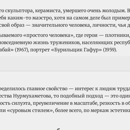
го скульптора, керамиста, умершего очень молодым. 
бя каким-то маэстро, хотя на самом деле был пример
вой образ — значительного человека, личности, чья д
ваемого «простого человека», где герои — плотники
повседневную жизнь тружеников, населяющих республи
абай» (1967), портрет «Бурильщик Гафур» (1959).
ределилось главное свойство — интерес к людям труд
ства Нурмухаметова, то подобный подход — это один 
ость силуэта, преувеличение в масштабе, резкость в
али «суровым стилем», более всего, по меркам эсте