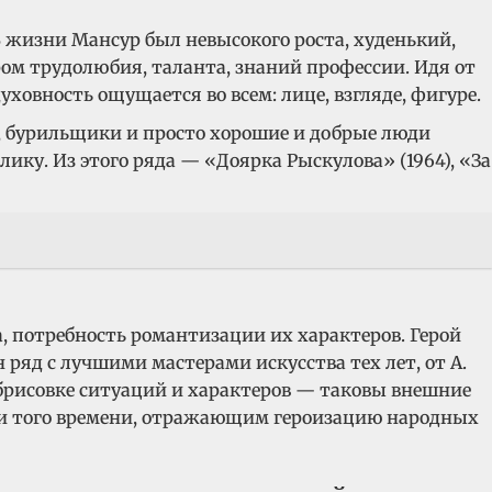
В жизни Мансур был невысокого роста, худенький,
ом трудолюбия, таланта, знаний профессии. Идя от
уховность ощущается во всем: лице, взгляде, фигуре.
, бурильщики и просто хорошие и добрые люди
ку. Из этого ряда — «Доярка Рыскулова» (1964), «За
а, потребность романтизации их характеров. Герой
ряд с лучшими мастерами искусства тех лет, от А.
 обрисовке ситуаций и характеров — таковы внешние
тики того времени, отражающим героизацию народных