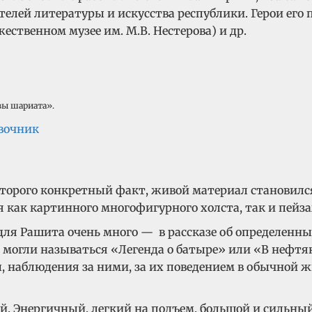
лей литературы и искусства республики. Герои его по
жественном музее им. М.В. Нестерова) и др.
твы шариата».
вочник
орого конкретный факт, живой материал становился
 как картинного многофигурного холста, так и пейза
для Рашита очень много — в рассказе об определенны
могли называться «Легенда о батыре» или «В нефтяном
, наблюдения за ними, за их поведением в обычной 
 Энергичный, легкий на подъем, большой и сильный, 