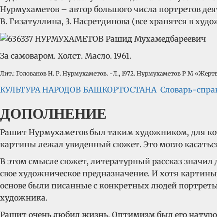
Нурмухаметов – автор большого числа портретов деяте
В. Гизатуллина, 3. Насретдинова (все хранятся в худо
За самоваром. Холст. Масло. 1961.
Лит.: Голованов Н. Р. Нурмухаметов. -Л., 1972. Нурмухаметов Р М «Жер
КУЛЬТУРА НАРОДОВ БАШКОРТОСТАНА Словарь-спра
ДОПОЛНЕНИЕ
Рашит Нурмухаметов был таким художником, для кот
картины лежал увиденный сюжет. Это могло касаться
В этом смысле сюжет, литературный рассказ значил 
свое художническое предназначение. И хотя картины 
основе были писанные с конкретных людей портреты
художника.
Рашит очень любил жизнь. Оптимизм был его натурой.