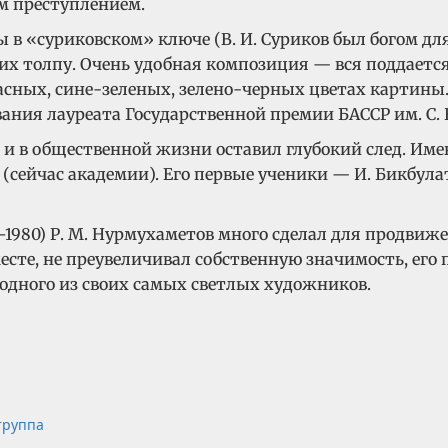
м преступлением.
в «суриковском» ключе (В. И. Суриков был богом дл
 толпу. Очень удобная композиция — вся поддается 
сных, сине-зеленых, зелено-черных цветах картины. 
ания лауреата Государственной премии БАССР им. С. 
 и в общественной жизни оставил глубокий след. Им
ейчас академии). Его первые ученики — И. Бикбулатов,
1980) Р. М. Нурмухаметов много сделал для продвиж
месте, не преувеличивал собственную значимость, его
 одного из своих самых светлых художников.
труппа