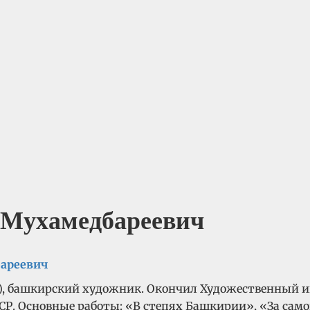
ухамедбареевич
), башкирский художник. Окончил Художественный ин
СР. Основные работы: «В степях Башкирии», «За сам