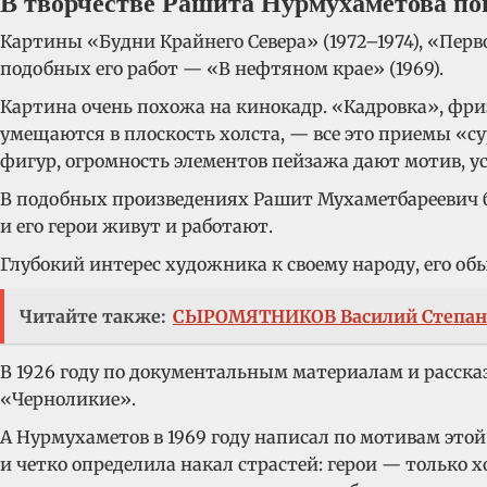
В творчестве Рашита Нурмухаметова пои
Картины «Будни Крайнего Севера» (1972–1974), «Перв
подобных его работ — «В нефтяном крае» (1969).
Картина очень похожа на кинокадр. «Кадровка», фриз
умещаются в плоскость холста, — все это приемы «
фигур, огромность элементов пейзажа дают мотив, у
В подобных произведениях Рашит Мухаметбареевич был 
и его герои живут и работают.
Глубокий интерес художника к своему народу, его о
Читайте также:
СЫРОМЯТНИКОВ Василий Степан
В 1926 году по документальным материалам и расск
«Черноликие».
А Нурмухаметов в 1969 году написал по мотивам этой
и четко определила накал страстей: герои — только х