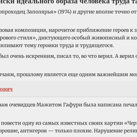
ски идеального образа человека труда т
опроходец Заполярья» (1974) и другие вполне точно о
овая композиция, нарочитое приближение героев к зри
сурового стиля», диктующего особый живописный и 
силивают тему героики труда и трудящегося.
очень искренним, писал то, во что верил. А верил он,
бычаям, прошлому является еще одним важнейшим мом
ович
азам очевидцев Мажитом Гафури была написана печал
 повести одну из самых известных своих картин «Чер
орошие, антигерои — только плохие. Нарушение религи