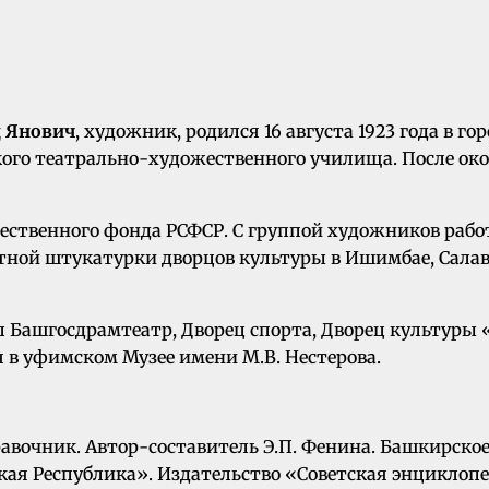
 Янович
, художник, родился 16 августа 1923 года в го
ского театрально-художественного училища. После о
жественного фонда РСФСР. С группой художников рабо
тной штукатурки дворцов культуры в Ишимбае, Сала
л Башгосдрамтеатр, Дворец спорта, Дворец культуры
я в уфимском Музее имени М.В. Нестерова.
очник. Автор-составитель Э.П. Фенина. Башкирское кн
 Республика». Издательство «Советская энциклопеди