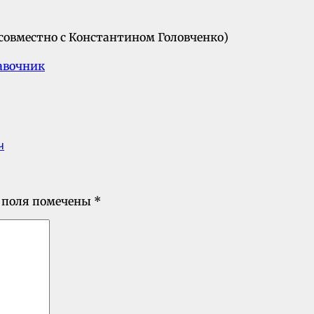
(совместно с Константином Головченко)
авочник
ч
 поля помечены
*