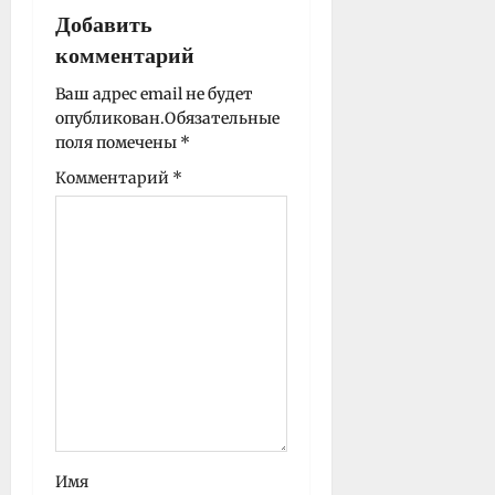
а
Добавить
п
комментарий
и
Ваш адрес email не будет
с
опубликован.
Обязательные
и
поля помечены
*
Комментарий
*
Имя