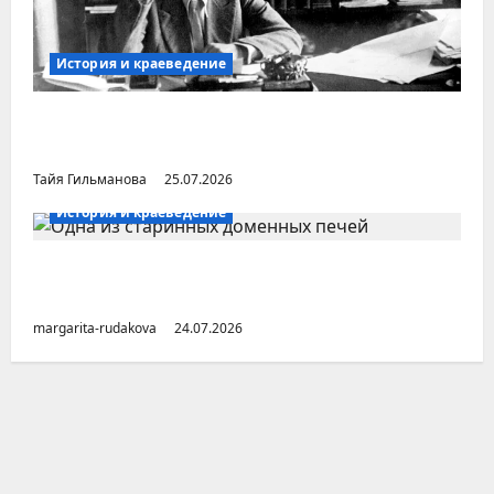
История и краеведение
Неопубликованная «История русских
городов» раннесоветской эпохи
Тайя Гильманова
25.07.2026
История и краеведение
Малоизвестные заводы Южного Урала
(Челябинская область)
margarita-rudakova
24.07.2026