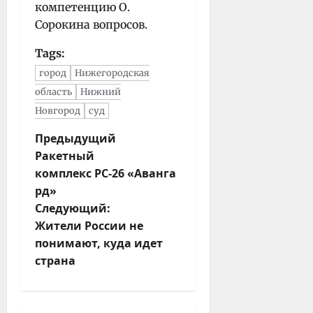
компетенцию О.
Сорокина вопросов.
Tags:
город
Нижегородская
область
Нижний
Новгород
суд
Н
Предыдущий
Ракетный
а
комплекс РС-26 «Аванга
в
рд»
и
Следующий:
г
Жители России не
а
понимают, куда идет
ц
страна
и
я
з