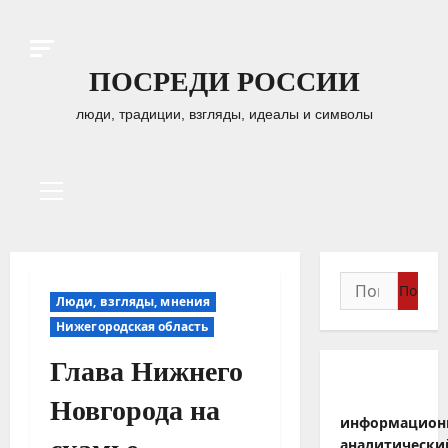
Перейти
к
содержимому
ПОСРЕДИ РОССИИ
люди, традиции, взгляды, идеалы и символы
Основное
меню
Найти:
Люди, взгляды, мнения
Нижегородская область
Глава Нижнего
Новгорода на
информацион
аналитически