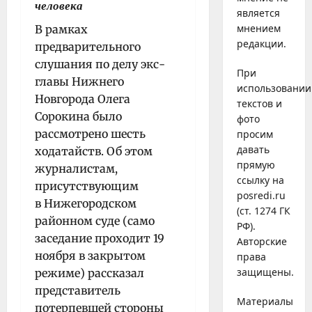
человека
является
мнением
В рамках
редакции.
предварительного
слушания по делу экс-
При
главы Нижнего
использовании
Новгорода Олега
текстов и
Сорокина было
фото
рассмотрено шесть
просим
давать
ходатайств. Об этом
прямую
журналистам,
ссылку на
присутствующим
posredi.ru
в Нижегородском
(ст. 1274 ГК
районном суде (само
РФ).
заседание проходит 19
Авторские
ноября в закрытом
права
защищены.
режиме) рассказал
представитель
Материалы
потерпевшей стороны