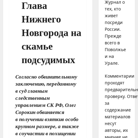
Журнал о
тех, кто
живет
посреди
России.
Прежде
всего в
Поволжье
и на
Урале.
Комментарии
Согласно обвинительному
проходят
заключению, переданному
предваритель
в суд главным
проверку. Отве
следственным
за
управлением СК РФ, Олег
содержание
Сорокин обвиняется
материалов
в получении взяткив особо
несут
крупном размере, а также
авторы, их
в соучастии в похищении
мнение не