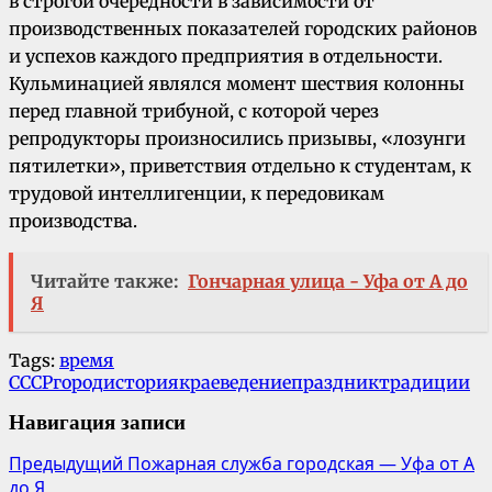
в строгой очередности в зависимости от
производственных показателей городских районов
и успехов каждого предприятия в отдельности.
Кульминацией являлся момент шествия колонны
перед главной трибуной, с которой через
репродукторы произносились призывы, «лозунги
пятилетки», приветствия отдельно к студентам, к
трудовой интеллигенции, к передовикам
производства.
Читайте также:
Гончарная улица - Уфа от А до
Я
Tags:
время
СССР
город
история
краеведение
праздник
традиции
Навигация записи
Предыдущий
Пожарная служба городская — Уфа от А
до Я