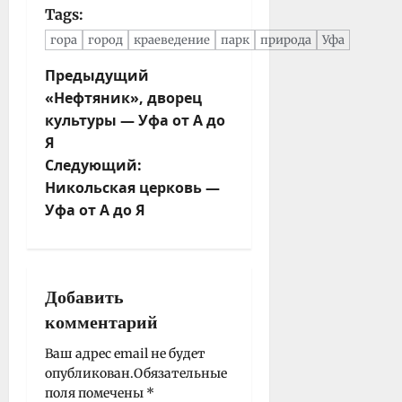
Tags:
гора
город
краеведение
парк
природа
Уфа
Н
Предыдущий
«Нефтяник», дворец
а
культуры — Уфа от А до
в
Я
и
Следующий:
г
Никольская церковь —
а
Уфа от А до Я
ц
и
я
з
Добавить
а
комментарий
п
и
Ваш адрес email не будет
опубликован.
Обязательные
с
поля помечены
*
и