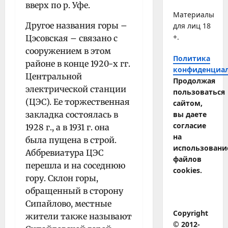
вверх по р. Уфе.
Материалы
Другое названия горы –
для лиц 18
+.
Цэсовская – связано с
сооружением в этом
Политика
районе в конце 1920-х гг.
конфиденциа
Центральной
Продолжая
электрической станции
пользоваться
(ЦЭС). Ее торжественная
сайтом,
закладка состоялась в
вы даете
согласие
1928 г., а в 1931 г. она
на
была пущена в строй.
использовани
Аббревиатура ЦЭС
файлов
перешла и на соседнюю
cookies.
гору. Склон горы,
обращенный в сторону
Сипайлово, местные
Copyright
жители также называют
© 2012-