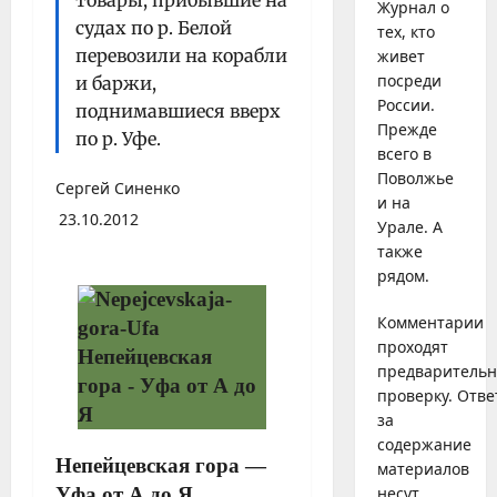
товары, прибывшие на
Журнал о
судах по р. Белой
тех, кто
перевозили на корабли
живет
посреди
и баржи,
России.
поднимавшиеся вверх
Прежде
по р. Уфе.
всего в
Поволжье
Сергей Синенко
и на
23.10.2012
Урале. А
также
рядом.
Комментарии
проходят
предваритель
проверку. Отве
за
содержание
Непейцевская гора
—
материалов
Уфа от А до Я
несут