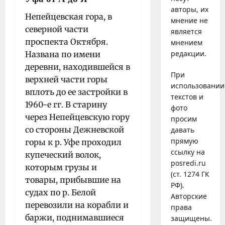
авторы, их
Непейцевская гора, в
мнение не
северной части
является
проспекта Октября.
мнением
редакции.
Названа по имени
деревни, находившейся в
При
верхней части горы
использовании
вплоть до ее застройки в
текстов и
1960-е гг. В старину
фото
через Непейцевскую гору
просим
со стороны Дежневской
давать
прямую
горы к р. Уфе проходил
ссылку на
купеческий волок,
posredi.ru
которым грузы и
(ст. 1274 ГК
товары, прибывшие на
РФ).
судах по р. Белой
Авторские
перевозили на корабли и
права
баржи, поднимавшиеся
защищены.