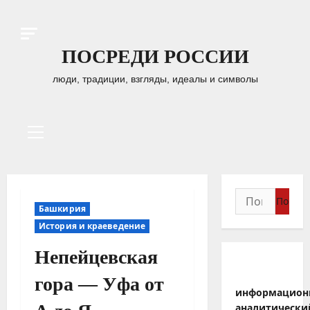
Перейти
к
содержимому
ПОСРЕДИ РОССИИ
люди, традиции, взгляды, идеалы и символы
Основное
меню
Найти:
Башкирия
История и краеведение
Непейцевская
гора — Уфа от
информацион
аналитически