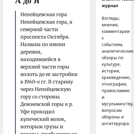
А до Я
журнал
Непейцевская гора
Взгляды,
Непейцевская гора, в
мнения,
северной части
комментарии
проспекта Октября.
к
Названа по имени
событиям,
аналитические
деревни,
обзоры по
находившейся в
культуре,
верхней части горы
истории,
вплоть до ее застройки
краеведению,
в 1960-е гг. В старину
этнографии,
через Непейцевскую
православию
гору со стороны
и
мусульманству,
Дежневской горы к р.
вопросам
Уфе проходил
обороны и
купеческий волок,
антитеррора.
которым грузы и