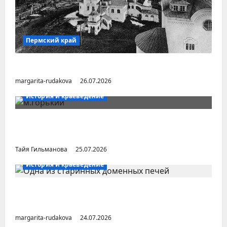
Пермский край
Город Соликамск (Пермский край)
margarita-rudakova
26.07.2026
История и краеведение
Неопубликованная «История русских
городов» раннесоветской эпохи
Тайя Гильманова
25.07.2026
История и краеведение
Малоизвестные заводы Южного Урала
(Челябинская область)
margarita-rudakova
24.07.2026