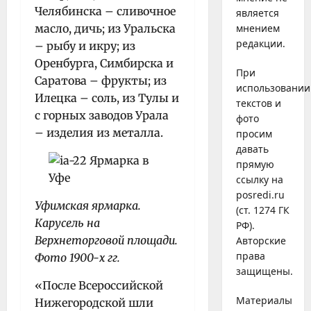
Челябинска – сливочное
является
масло, дичь; из Уральска
мнением
редакции.
– рыбу и икру; из
Оренбурга, Симбирска и
При
Саратова – фрукты; из
использовании
Илецка – соль, из Тулы и
текстов и
с горных заводов Урала
фото
– изделия из металла.
просим
давать
прямую
ссылку на
posredi.ru
Уфимская ярмарка.
(ст. 1274 ГК
Карусель на
РФ).
Верхнеторговой площади.
Авторские
права
Фото 1900-х гг.
защищены.
«После Всероссийской
Материалы
Нижегородской шли