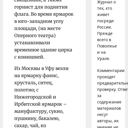
Журнал о
горнист для поднятия
тех, кто
флага. Во время ярмарок
живет
посреди
в юго-западном углу
России.
площади, (на месте
Прежде
Оперного театра)
всего в
устанавливали
Поволжье
временное здание цирка
и на
с конюшней.
Урале.
Из Москвы в Уфу везли
Комментарии
на ярмарку фаянс,
проходят
хрусталь, ситец,
предваритель
проверку. Отве
полотно; с
за
Нижегородской и
содержание
Ирбитской ярмарок –
материалов
мануфактуру, сукно,
несут
пушнину, бакалею,
авторы, их
сахар, чай, из
мнение не