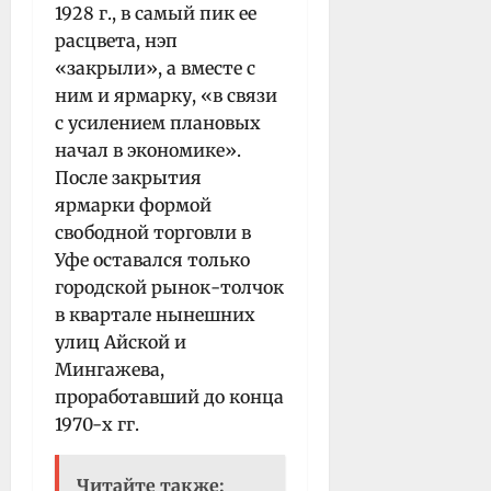
1928 г., в самый пик ее
расцвета, нэп
«закрыли», а вместе с
ним и ярмарку, «в связи
с усилением плановых
начал в экономике».
После закрытия
ярмарки формой
свободной торговли в
Уфе оставался только
городской рынок-толчок
в квартале нынешних
улиц Айской и
Мингажева,
проработавший до конца
1970-х гг.
Читайте также: