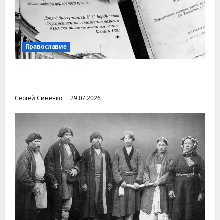
Православие
Илья Бердников — казанский канонист,
поставивший церковь над государством
Сергей Синенко
29.07.2026