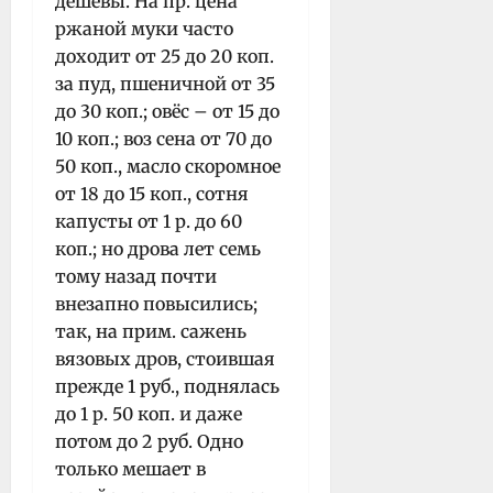
дешёвы. На пр. цена
ржаной муки часто
доходит от 25 до 20 коп.
за пуд, пшеничной от 35
до 30 коп.; овёс – от 15 до
10 коп.; воз сена от 70 до
50 коп., масло скоромное
от 18 до 15 коп., сотня
капусты от 1 р. до 60
коп.; но дрова лет семь
тому назад почти
внезапно повысились;
так, на прим. сажень
вязовых дров, стоившая
прежде 1 руб., поднялась
до 1 р. 50 коп. и даже
потом до 2 руб. Одно
только мешает в