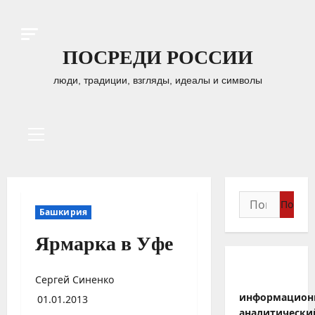
Перейти
к
содержимому
ПОСРЕДИ РОССИИ
люди, традиции, взгляды, идеалы и символы
Основное
меню
Найти:
Башкирия
Ярмарка в Уфе
Сергей Синенко
информацион
01.01.2013
аналитически