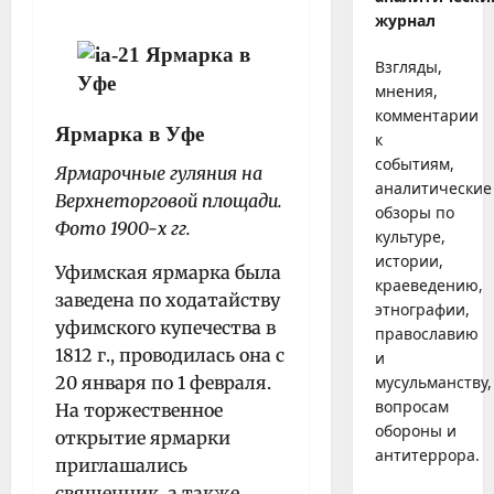
журнал
Взгляды,
мнения,
комментарии
Ярмарка в Уфе
к
событиям,
Ярмарочные гуляния на
аналитические
Верхнеторговой площади.
обзоры по
Фото 1900-х гг.
культуре,
истории,
Уфимская ярмарка была
краеведению,
заведена по ходатайству
этнографии,
уфимского купечества в
православию
1812 г., проводилась она с
и
20 января по 1 февраля.
мусульманству,
вопросам
На торжественное
обороны и
открытие ярмарки
антитеррора.
приглашались
священник, а также