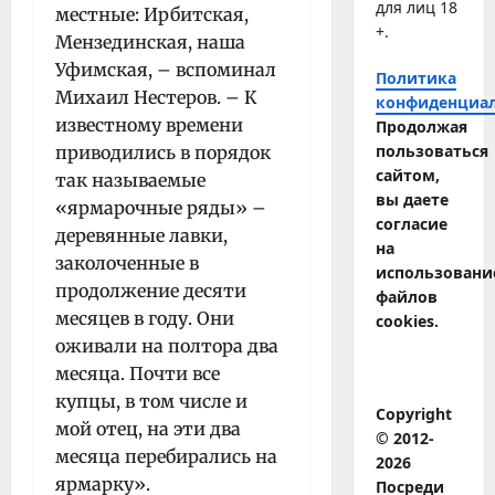
для лиц 18
местные: Ирбитская,
+.
Мензединская, наша
Уфимская, – вспоминал
Политика
Михаил Нестеров. – К
конфиденциа
известному времени
Продолжая
пользоваться
приводились в порядок
сайтом,
так называемые
вы даете
«ярмарочные ряды» –
согласие
деревянные лавки,
на
заколоченные в
использовани
продолжение десяти
файлов
месяцев в году. Они
cookies.
оживали на полтора два
месяца. Почти все
купцы, в том числе и
Copyright
мой отец, на эти два
© 2012-
месяца перебирались на
2026
ярмарку».
Посреди