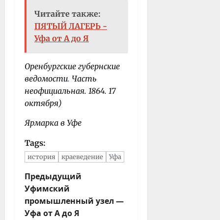
Читайте также:
ПЯТЫЙ ЛАГЕРЬ -
Уфа от А до Я
Оренбургские губернские
ведомости
.
Часть
неофициальная. 1864. 17
октября)
Ярмарка в Уфе
Tags:
история
краеведение
Уфа
Н
Предыдущий
Уфимский
а
промышленный узел —
в
Уфа от А до Я
и