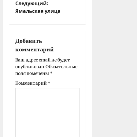
Следующий:
г
Ямальская улица
а
ц
и
я
Добавить
з
комментарий
а
п
Ваш адрес email не будет
опубликован.
Обязательные
и
поля помечены
*
с
Комментарий
*
и