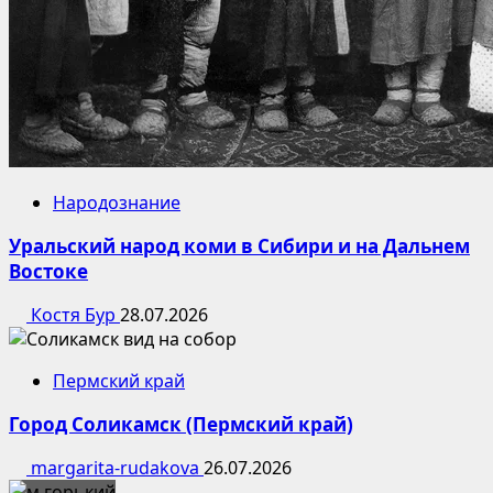
Народознание
Уральский народ коми в Сибири и на Дальнем
Востоке
Костя Бур
28.07.2026
Пермский край
Город Соликамск (Пермский край)
margarita-rudakova
26.07.2026