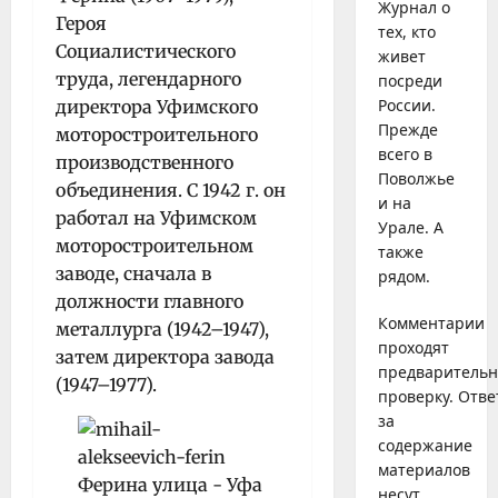
Журнал о
Героя
тех, кто
Социалистического
живет
труда, легендарного
посреди
России.
директора Уфимского
Прежде
моторостроительного
всего в
производственного
Поволжье
объединения. С 1942 г. он
и на
работал на Уфимском
Урале. А
моторостроительном
также
заводе, сначала в
рядом.
должности главного
Комментарии
металлурга (1942–1947),
проходят
затем директора завода
предваритель
(1947–1977).
проверку. Отве
за
содержание
материалов
несут