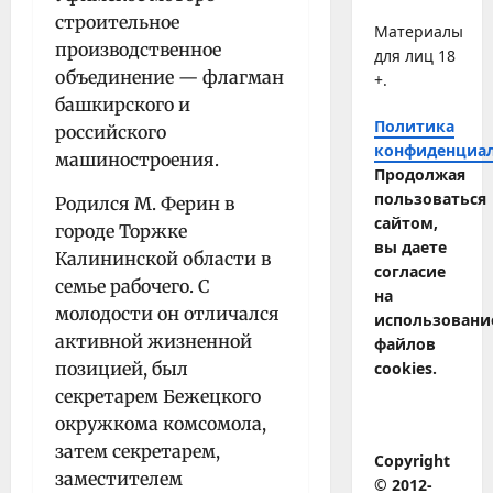
строительное
Материалы
производственное
для лиц 18
объединение — флаг­ман
+.
башкирского и
Политика
российского
конфиденциа
машиностроения.
Продолжая
пользоваться
Родился М. Ферин в
сайтом,
городе Торжке
вы даете
Калининской области в
согласие
семье рабочего. С
на
молодости он отличался
использовани
активной жизненной
файлов
позицией, был
cookies.
секретарем Бежецкого
окружкома комсомола,
затем секретарем,
Copyright
заместителем
© 2012-