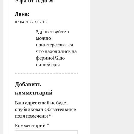
с
Уфа от А до Я
”
и
Лана
:
02.04.2022 в 02:13
Здравствуйте а
можно
поинтересоватся
что находились на
ферино1/2 до
нашей эры
Добавить
комментарий
Ваш адрес email не будет
опубликован.
Обязательные
поля помечены
*
Комментарий
*