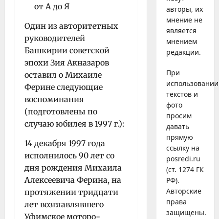
авторы, их
мнение не
Один из авторитетных
является
руководителей
мнением
Башкирии советской
редакции.
эпохи Зия Акназаров
При
оставил о Михаиле
использовании
Ферине следующие
текстов и
воспоминания
фото
(подготовлены по
просим
случаю юбилея в 1997 г.):
давать
прямую
14 декабря 1997 года
ссылку на
исполнилось 90 лет со
posredi.ru
дня рождения Михаила
(ст. 1274 ГК
Алексеевича Ферина, на
РФ).
Авторские
протяже­нии тридцати
права
лет возглавлявшего
защищены.
Уфимское моторо­