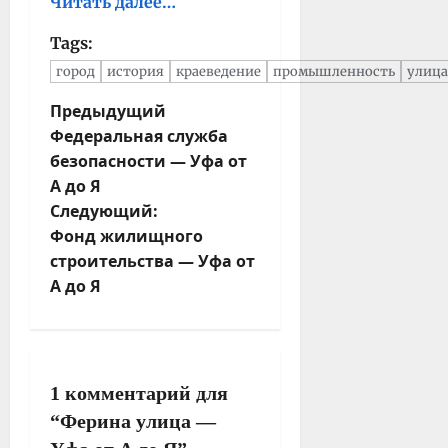
Читать далее…
Tags:
город
история
краеведение
промышленность
улица
Н
Предыдущий
Федеральная служба
а
безопасности — Уфа от
в
А до Я
и
Следующий:
г
Фонд жилищного
а
строительства — Уфа от
ц
А до Я
и
я
з
а
1 комментарий для
п
“
Ферина улица —
и