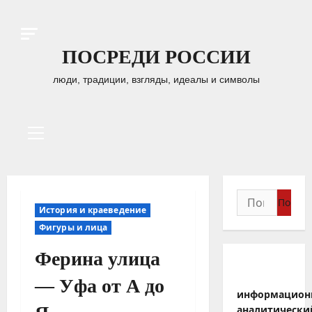
Перейти
к
содержимому
ПОСРЕДИ РОССИИ
люди, традиции, взгляды, идеалы и символы
Основное
меню
Найти:
История и краеведение
Фигуры и лица
Ферина улица
— Уфа от А до
информацион
аналитически