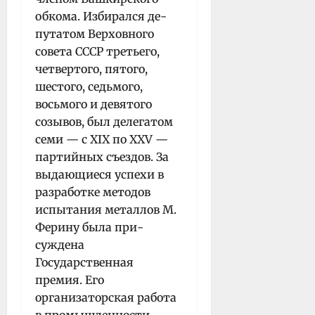
обкома. Избирался де­
путатом Верховного
совета СССР третьего,
четверто­го, пятого,
шестого, седьмого,
восьмого и девятого
созывов, был делегатом
семи — с XIX по XXV —
пар­тийных съездов. За
выдающиеся успехи в
разработке методов
испытания металлов М.
Ферину была при­
суждена
Государственная
премия. Его
организатор­ская работа