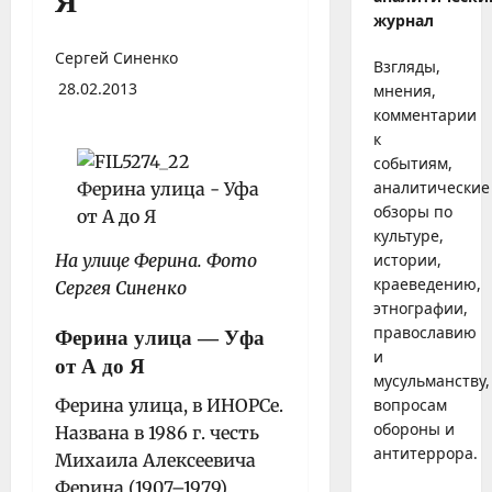
Я
журнал
Сергей Синенко
Взгляды,
28.02.2013
мнения,
комментарии
к
событиям,
аналитические
обзоры по
культуре,
На улице Ферина. Фото
истории,
краеведению,
Сергея Синенко
этнографии,
православию
Ферина улица
— Уфа
и
от А до Я
мусульманству,
Ферина улица, в ИНОРСе.
вопросам
обороны и
Названа в 1986 г. честь
антитеррора.
Михаила Алексеевича
Ферина (1907–1979),