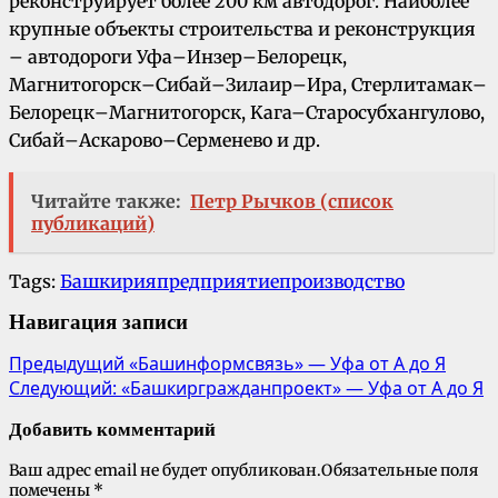
реконструирует более 200 км автодорог. Наиболее
крупные объекты строительства и реконструкция
– автодороги Уфа–Инзер–Белорецк,
Магнитогорск–Сибай–Зилаир–Ира, Стерлитамак–
Белорецк–Магнитогорск, Kaгa–Старосубхангулово,
Сибай–Аскарово–Серменево и др.
Читайте также:
Петр Рычков (список
публикаций)
Tags:
Башкирия
предприятие
производство
Навигация записи
Предыдущий
«Башинформсвязь» — Уфа от А до Я
Следующий:
«Башкиргражданпроект» — Уфа от А до Я
Добавить комментарий
Ваш адрес email не будет опубликован.
Обязательные поля
помечены
*