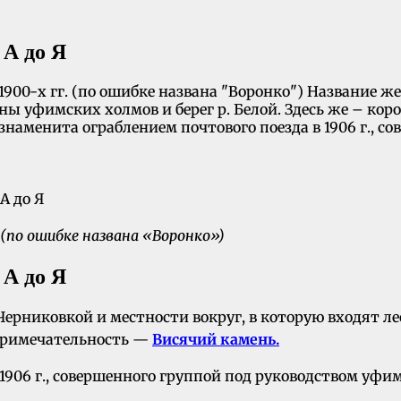
 А до Я
900-х гг. (по ошибке названа "Воронко") Название 
оны уфимских холмов и берег р. Белой. Здесь же – ко
наменита ограблением почтового поезда в 1906 г., 
(по ошибке названа «Воронко»)
 А до Я
рниковкой и местности вокруг, в которую входят лес
опримечательность —
Висячий камень.
 1906 г., совершенного группой под руководством уф