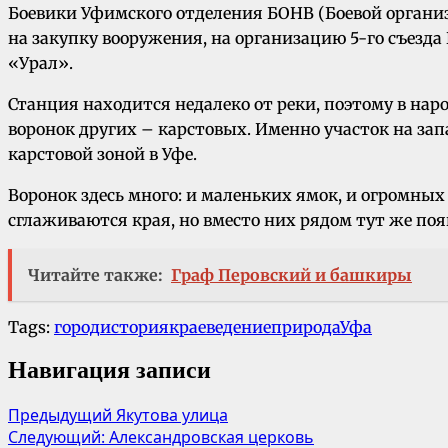
Боевики Уфимского отделения БОНВ (Боевой органи
на закупку вооружения, на организацию 5-го съезд
«Урал».
Станция находится недалеко от реки, поэтому в нар
воронок других – карстовых. Именно участок на зап
карстовой зоной в Уфе.
Воронок здесь много: и маленьких ямок, и огромных
сглаживаются края, но вместо них рядом тут же по
Читайте также:
Граф Перовский и башкиры
Tags:
город
история
краеведение
природа
Уфа
Навигация записи
Предыдущий
Якутова улица
Следующий:
Александровская церковь