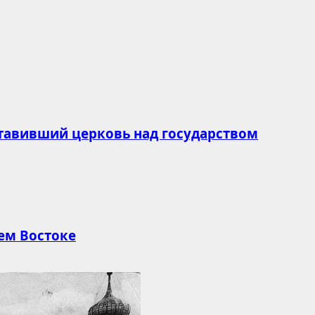
ставивший церковь над государством
ем Востоке