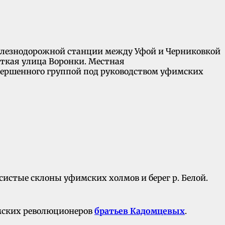
железнодорожной станции между Уфой и Черниковкой
роткая улица Воронки. Местная
совершенного группой под руководством уфимских
истые склоны уфимских холмов и берег р. Белой.
имских революционеров
братьев Кадомцевых
.