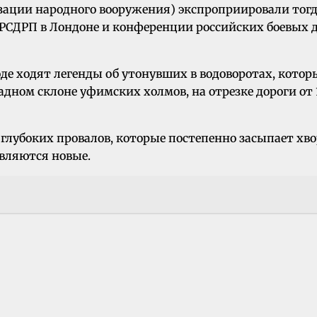
зации народного вооружения) экспроприировали тог
а РСДРП в Лондоне и конференции российских боевых 
оде ходят легенды об утонувших в водоворотах, котор
адном склоне уфимских холмов, на отрезке дороги от 
 глубоких провалов, которые постепенно засыпает хво
являются новые.