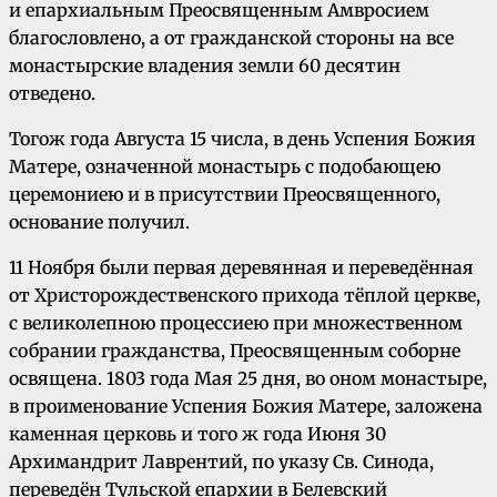
и епархиальным Преосвященным Амвросием
благословлено, а от гражданской стороны на все
монастырские владения земли 60 десятин
отведено.
Тогож года Августа 15 числа, в день Успения Божия
Матере, означенной монастырь с подобающею
церемониею и в присутствии Преосвященного,
основание получил.
11 Ноября были первая деревянная и переведённая
от Христорождественского прихода тёплой церкве,
с великолепною процессиею при множественном
собрании гражданства, Преосвященным соборне
освящена. 1803 года Мая 25 дня, во оном монастыре,
в проименование Успения Божия Матере, заложена
каменная церковь и того ж года Июня 30
Архимандрит Лаврентий, по указу Св. Синода,
переведён Тульской епархии в Белевский