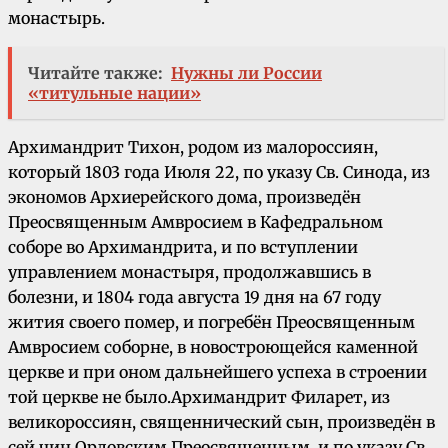
монастырь.
Читайте также:
Нужны ли России
«титульные нации»
Архимандрит Тихон, родом из малороссиян,
который 1803 года Июля 22, по указу Св. Синода, из
экономов Архиерейского дома, произведён
Преосвященным Амвросием в Кафедральном
соборе во Архимандрита, и по вступлении
управлением монастыря, продолжавшись в
болезни, и 1804 года августа 19 дня на 67 году
жития своего помер, и погребён Преосвященным
Амвросием соборне, в новостроющейся каменной
церкве и при оном дальнейшего успеха в строении
той церкве не было.
Архимандрит Филарет, из
великороссиян, священнический сын, произведён в
сей чин Орловским Преосвященным, и по указу Св.