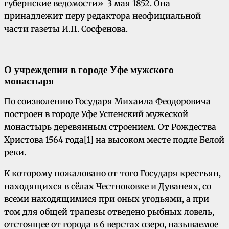
губернские ведомости» 3 мая 1852. Она
принадлежит перу редактора неофициальной
части газеты И.П. Сосфенова.
О учреждении в городе Уфе мужского
монастыря
По соизволению Государя Михаила Феодоровича
построен в городе Уфе Успенский мужеской
монастырь деревянным строением. От Рождества
Христова 1564 года[1] на высоком месте подле Белой
реки.
К которому пожаловано от того Государя крестьян,
находящихся в сёлах Честноковке и Дуванеях, со
всеми находящимися при оных угодьями, а при
том для общей трапезы отведено рыбных ловель,
отстоящее от города в 6 верстах озеро, называемое