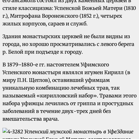
его ансамбль состоял из двух каменных церквей в
стиле классицизма: Успенской Божьей Матери (1810
г.), Митрофана Воронежского (1852 г.), четырех
жилых корпусов, сараев и служб.
Здания монастырских церквей не были видны из
города, но хорошо просматривались с левого берега
р. Белой при подъезде к городу.
В 1879–1880-е гг. настоятелем Уфимского
Успенского монастыря являлся игумен Кирилл (в
миру П.Н. Щеглов), оставивший уфимцам
уникальную комбинацию лечебных трав, так
называемый «кирилловский набор». Травами этого
набора уфимцы лечились от гриппа и простудных
заболеваний в течение двух-трех дней без
вмешательства врача.
Здание