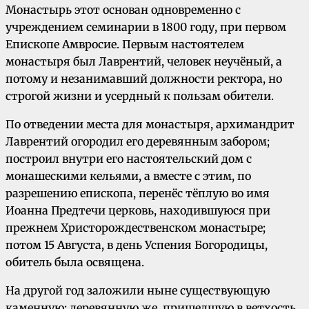
Монастырь этот основан одновременно с
учреждением семинарии в 1800 году, при первом
Епископе Амвросие. Первым настоятелем
монастыря был Лаврентий, человек неучёный, а
потому и незанимавший должности ректора, но
строгой жизни и усердный к пользам обители.
По отведении места для монастыря, архимандрит
Лаврентий огородил его деревянным забором;
построил внутри его настоятельский дом с
монашескими кельями, а вместе с этим, по
разрешению епископа, перенёс тёплую во имя
Иоанна Предтечи церковь, находившуюся при
прежнем Христорождественском монастыре;
потом 15 Августа, в день Успения Богородицы,
обитель была освящена.
На другой год заложили ныне существующую
каменную; деревянную же, пришедшую в ветхость,