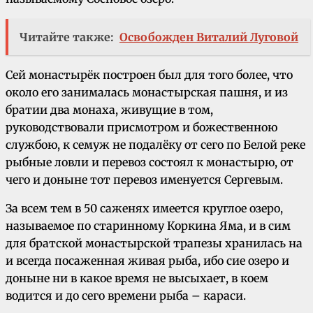
Читайте также:
Освобожден Виталий Луговой
Сей монастырёк построен был для того более, что
около его занималась монастырская пашня, и из
братии два монаха, живущие в том,
руководствовали присмотром и божественною
службою, к семуж не подалёку от сего по Белой реке
рыбные ловли и перевоз состоял к монастырю, от
чего и доныне тот перевоз именуется Сергевым.
За всем тем в 50 саженях имеется круглое озеро,
называемое по старинному Коркина Яма, и в сим
для братской монастырской трапезы хранилась на
и всегда посаженная живая рыба, ибо сие озеро и
доныне ни в какое время не высыхает, в коем
водится и до сего времени рыба – караси.