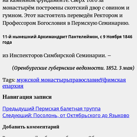
на каменном фундаменте. Сверх того за
монастырём построены скотский двор с овином и
гумном. Этот настоятель переведён Ректором и
Профессором Богословия в Пермскую Семинарию.
11-й нынешний Архимандрит Пантелеймон, с 9 Ноября 1846
года
из Инспекторов Симбирской Семинарии. –
(Оренбургские губернские ведомости. 1852. 3 мая)
Tags:
мужской монастырь
православие
Уфимская
епархия
Навигация записи
Предыдущий
Пермская балетная труппа
Следующий:
Посолонь, от Октябрьского до Языково
Добавить комментарий