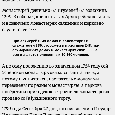
Монастырей девичьих 67, Игуменей 67, монахинь
1299. В соборах, кои в штатах Архиерейских також
и в девичьих монастырях священно и церковно
служителей 1535.
При архиерейских домах и Консисториях
служителей 336, сторожей и приставов 248, при
архиерейских домах и монастырях слуг 3833, а
всего в штате положенных 10 160 человек.
А по сему положению во означенном 1764 году сей
Успенской монастырь оказался заштатным, а
потому и уничтожен, настоятель с монахами
переведены по разным монастырям, а церковь
повёрстана приходскою; строениеж монастырское
продано со [а]укционного торгу.
1799 года Сентября 27 дня, по соизволению Государя
Императора Павла Первого, для возобновления