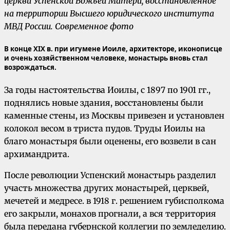
церкви Успенской Божьей Матери, восстановленное
на территории Высшего юридического института
МВД России. Современное фото
В конце XIX в. при игумене Иоиле, архитекторе, иконописце
и очень хозяйственном человеке, монастырь вновь стал
возрождаться.
За годы настоятельства Иоилы, с 1897 по 1901 гг.,
поднялись новые здания, восстановлены были
каменные стены, из Москвы привезен и установлен
колокол весом в триста пудов. Труды Иоилы на
благо монастыря были оценены, его возвели в сан
архимандрита.
После революции Успенский монастырь разделил
участь множества других монастырей, церквей,
мечетей и медресе. в 1918 г. решением губисполкома
его закрыли, монахов прогнали, а вся территория
была передана губернской коллегии по земледелию.