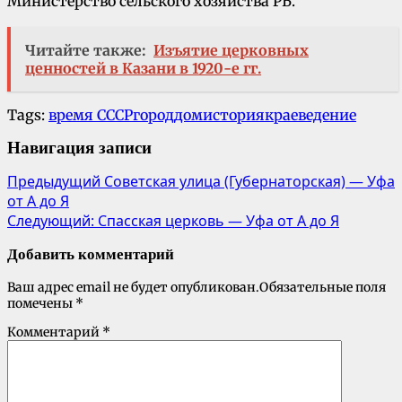
Министерство сельского хозяйства РБ.
Читайте также:
Изъятие церковных
ценностей в Казани в 1920-е гг.
Tags:
время СССР
город
дом
история
краеведение
Навигация записи
Предыдущий
Советская улица (Губернаторская) — Уфа
от А до Я
Следующий:
Спасская церковь — Уфа от А до Я
Добавить комментарий
Ваш адрес email не будет опубликован.
Обязательные поля
помечены
*
Комментарий
*