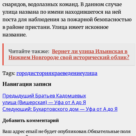
снарядов, водолазных команд. В данном случае
улица названа по имени находившегося на ней
поста для наблюдения за пожарной безопасностью
в районе пристани. Улица имеет исконное
название.
Читайте также:
Вернет ли улица Ильинская в
Нижнем Новгороде свой исторический облик?
Tags:
город
история
краеведение
улица
Навигация записи
Предыдущий
Братьев Кадомцевых
улица (Вишерская) — Уфа от А до Я
Следующий:
Бухартовского дом — Уфа от А до Я
Добавить комментарий
Ваш адрес email не будет опубликован.
Обязательные поля