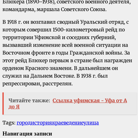
Блюхера (1890–1938), советского военного деятеля,
командарма, маршала Советского Союза.
В 1918 г. он возглавил сводный Уральский отряд, с
которым совершил 1500-километровый рейд по
территории Уфимской и соседних губерний,
вызвавший изменение всей военной ситуации на
Восточном фронте в годы Гражданской войны. За
этот рейд Блюхер первым в стране был награжден
орденом Красного знамени. В дальнейшем он
служил на Дальнем Востоке. В 1938 г. был
репрессирован, расстрелян.
Читайте также:
Ссылка уфимская - Уфа от А
до Я
Tags:
город
история
краеведение
улица
Навигация записи