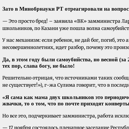
Зато в Минобрнауки РТ отреагировали на вопрос
— Это просто бред! – заявила «ВК» замминистра Ла
школьников, по Казани уже пошла волна самоубийств
У нас механизм: если ребенок, не дай бог, погиб, э
несовершеннолетних, идет разбор, почему это прои
Да, в этом году были самоубийства, но весной (за 
тех пор, слава богу, не было!
Решительно отрицая, что источниками таких сообще
не существует!»), г-жа Сулима говорит, что в после
«Я сама как мама двух школьников это периодич
жвачки, то о том, что по почте приходят конве
Но все это, подчеркивает замминистра, работа иск
— 17 ноября состоялось пленарное заседание Респу