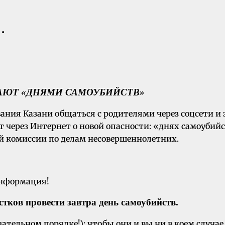
…
АЮТ «ДНЯМИ САМОУБИЙСТВ»
ания Казани общаться с родителями через соцсети и
 через Интернет о новой опасности: «днях самоуби
й комиссии по делам несовершеннолетних.
информация!
тков провести завтра день самоубийств.
тельном порядке!): чтобы они и вы ни в коем случа