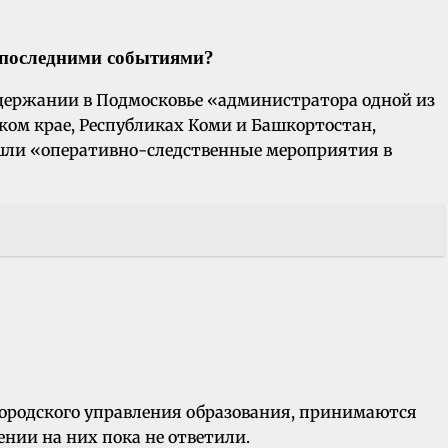
е последними событиями?
адержании в Подмосковье «администратора одной из
ском крае, Республиках Коми и Башкортостан,
ошли «оперативно-следственные мероприятия в
городского управления образования, принимаются
ении на них пока не ответили.