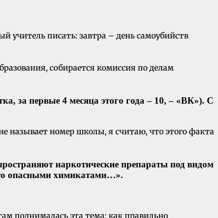
й учитель писать: завтра – день самоубийств
образования, собирается комиссия по делам
ка, за первые 4 месяца этого года – 10, – «ВК»). С
е называет номер школы, я считаю, что этого факта
спространяют наркотические препараты под видом
и-то опасными химикатами…».
там поднималась эта тема: как правильно