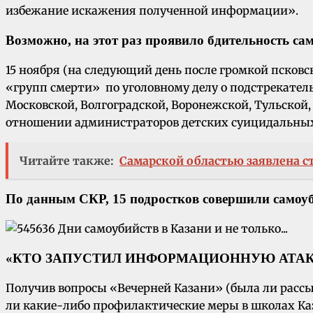
избежание искажения полученной информации».
Возможно, на этот раз проявило бдительность с
15 ноября (на следующий день после громкой псков
«групп смерти» по уголовному делу о подстрекатель
Московской, Волгоградской, Воронежской, Тульской
отношении администраторов детских суицидальных 
Читайте также:
Самарской областью заявлена с
По данным СКР, 15 подростков совершили самоу
«КТО ЗАПУСТИЛ ИНФОРМАЦИОННУЮ АТАК
Получив вопросы «Вечерней Казани» (была ли расс
ли какие-либо профилактические меры в школах Каза