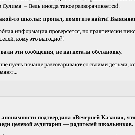
 Сулима. – Ведь иногда такое разворачивается!..
такой-то школы: пропал, помогите найти! Выясняе
добная информация проверяется, но практически нико
елей, кому это выгодно?!
вали эти сообщения, не нагнетали обстановку.
чше пусть почаще разговаривают со своими детьми, хо
думают…
х анонимности подтвердила «Вечерней Казани», чт
среди целевой аудитории — родителей школьников.