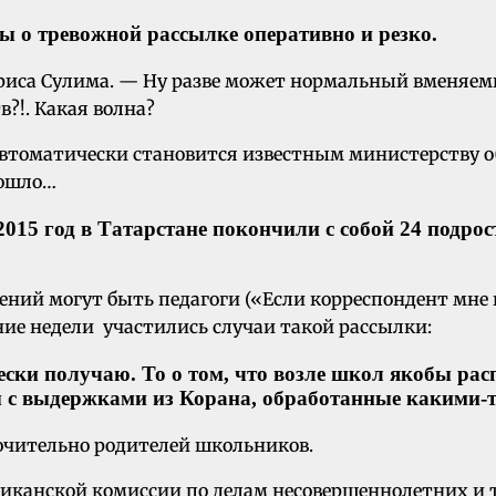
ы о тревожной рассылке оперативно и резко.
риса Сулима. — Ну разве может нормальный вменяемы
?!. Какая волна?
то автоматически становится известным министерству 
зошло…
2015 год в Татарстане покончили с собой 24 подрост
ний могут быть педагоги («Если корреспондент мне н
дние недели участились случаи такой рассылки:
ески получаю. То о том, что возле школ якобы ра
рты с выдержками из Корана, обработанные каким
лючительно родителей школьников.
бликанской комиссии по делам несовершеннолетних и 