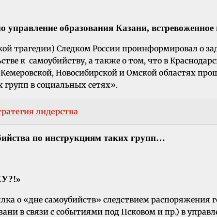
амо управление образования Казани, встревоженно
ской трагедии) Следком России проинформировал о з
стве к самоубийству, а также о том, что в Краснодар
, Кемеровской, Новосибирской и Омской областях пр
групп в социальных сетях».
тратегия лидерства
бийства по инструкциям таких групп…
У?!»
ылка о «дне самоубийств» следствием распоряжения 
ни в связи с событиями под Псковом и пр.) в управл