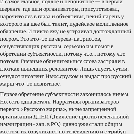
И самое главное, подлое и непонятное — в первой
шеренге, где шли организаторы, присутствовал,
нарочито лез в глаза и объективы, некий парень у
которого на шее был талит, иудейское молитвенное
облачение. И никто ему не устраивал долгожданный
погром. Это кто-то из евреев-патриотов,
сочувствующих русским, серьезно им помог в
обретении субъектности, потому что… потому что
потому. Гневные обличительные слова застряли в
глотках нынешних релокантов. Лишь спустя сутки,
очнулся иноагент Ньюс.сру.ком и выдал про русский
марш что-то невнятное.
Первое обретение субъектности закончилось ничем.
Но, есть одна деталь. Нарративы организаторов
первого «Русского марша», ныне запрещенной
организации ДПНИ (Движение против нелегальной
иммиграции- зап. в РФ.), давно уже стали общим
местом, их озвучивают по телевидению и с трибун