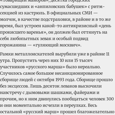
«товарищей майоров», десятка городских
сумасшедших и «анпиловских бабушек» с ритм-
секцией из кастрюль. В официальных СМИ —
молчок, в качестве подстраховки, в районе и в то же
время, был устроен какой-то антикризисный «день
прокисшего варенья», он должен был оттянуть на
себя любопытных зевак и особый подвид
горожанина — «гуляющий москвич».
Рамки металлоискателей вырубили уже в районе 11
утра. Пропустить через них 10 или 15 тысяч
участников «русского марша» было нереально.
Случилось самое большое несанкционированное
сборище людей с октября 1993 года. Сборище прошло
без эксцессов. Лишь десяток леваков выскочили
навстречу с дымовыми шашками, файерами и
прочим, но к ним двинулись пообщаться человек 300
и они моментально исчезли в переулках. Весь
остальной «русский марш» прошел благожелательно