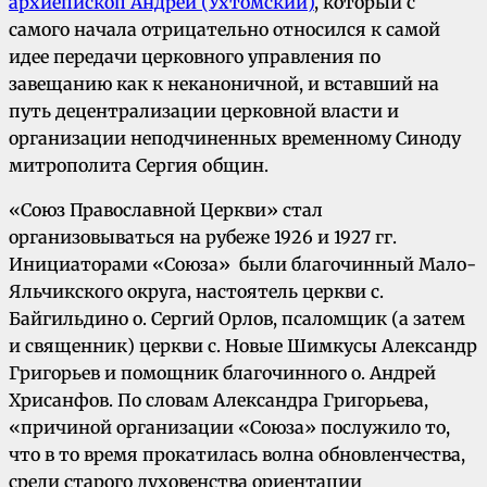
архиепископ Андрей (Ухтомский)
, который с
самого начала отрицательно относился к самой
идее передачи церковного управления по
завещанию как к неканоничной, и вставший на
путь децентрализации церковной власти и
организации неподчиненных временному Синоду
митрополита Сергия общин.
«Союз Православной Церкви» стал
организовываться на рубеже 1926 и 1927 гг.
Инициаторами «Союза» были благочинный Мало-
Яльчикского округа, настоятель церкви с.
Байгильдино о. Сергий Орлов, псаломщик (а затем
и священник) церкви с. Новые Шимкусы Александр
Григорьев и помощник благочинного о. Андрей
Хрисанфов. По словам Александра Григорьева,
«причиной организации «Союза» послужило то,
что в то время прокатилась волна обновленчества,
среди старого духовенства ориентации