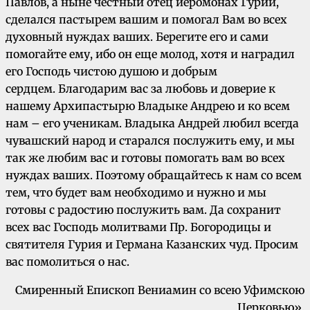
Павлов, а ныне честный отец иеромонах Гурий,
сделался пастырем вашим и помогал Вам во всех
духовный нуждах ваших. Берегите его и сами
помогайте ему, ибо он еще молод, хотя и наградил
его Господь чистою душою и добрым
сердцем. Благодарим вас за любовь и доверие к
нашему Архипастырю Владыке Андрею и ко всем
нам – его ученикам. Владыка Андрей любил всегда
чувашский народ и старался послужить ему, и мы
так же любим вас и готовы помогать вам во всех
нуждах ваших. Поэтому обращайтесь к нам со всем
тем, что будет вам необходимо и нужно и мы
готовы с радостию послужить вам. Да сохранит
всех вас Господь молитвами Пр. Богородицы и
святителя Гурия и Германа Казанских чуд. Просим
вас помолиться о нас.
Смиренный Епископ Вениамин со всею Уфимскою
Церковью».