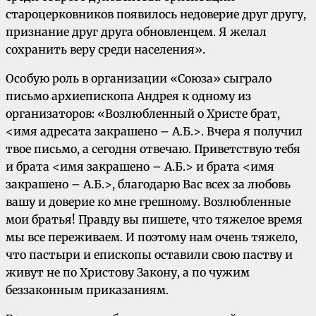
староцерковников появилось недоверие друг другу,
признание друг друга обновленцем. Я желал
сохранить веру среди населения».
Особую роль в организации «Союза» сыграло
письмо архиепископа Андрея к одному из
организаторов: «Возлюбленный о Христе брат,
<имя адресата закрашено – А.Б.>. Вчера я получил
твое письмо, а сегодня отвечаю. Приветствую тебя
и брата <имя закрашено – А.Б.> и брата <имя
закрашено – А.Б.>, благодарю Вас всех за любовь
вашу и доверие ко мне грешному. Возлюбленные
мои братья! Правду вы пишете, что тяжелое время
мы все переживаем. И поэтому нам очень тяжело,
что пастыри и епископы оставили свою паству и
живут не по Христову Закону, а по чужим
беззаконным приказаниям.