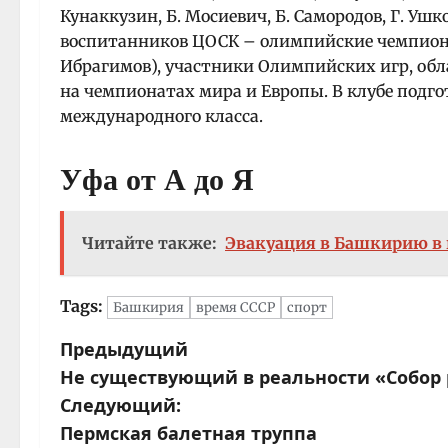
Кунаккузин, Б. Мосиевич, Б. Самородов, Г. Ушк
воспитанников ЦОСК – олимпийские чемпионы 
Ибрагимов), участники Олимпийских игр, обл
на чемпионатах мира и Европы. В клубе подго
международного класса.
Уфа от А до Я
Читайте также:
Эвакуация в Башкирию в
Tags:
Башкирия
время СССР
спорт
Предыдущий
Н
Не существующий в реальности «Собор 
а
Следующий:
Пермская балетная труппа
в