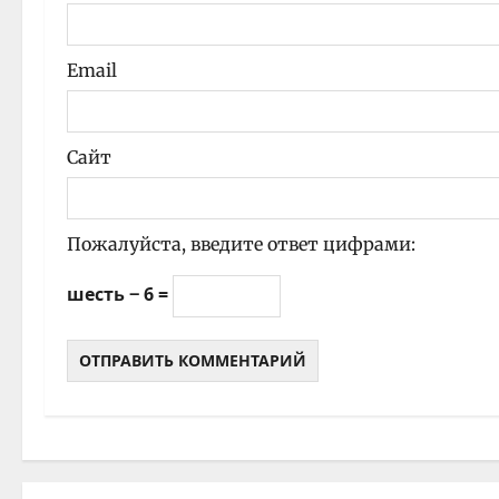
с
и
Email
Сайт
Пожалуйста, введите ответ цифрами:
шесть − 6 =