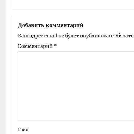
и
г
Добавить комментарий
а
Ваш адрес email не будет опубликован.
Обязате
ц
Комментарий
*
и
я
з
а
п
и
Имя