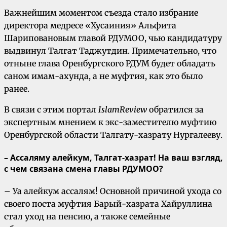
Важнейшим моментом съезда стало избрание
директора медресе «Хусаиния» Альфита
Шариповановым главой РДУМОО, чью кандидатуру
выдвинул Талгат Таджутдин. Примечательно, что
отныне глава Оренбургского РДУМ будет обладать
саном имам-ахунда, а не муфтия, как это было
ранее.
В связи с этим портал
IslamReview
обратился за
экспертным мнением к экс-заместителю муфтию
Оренбургской области Талгату-хазрату Нургалееву.
– Ассаляму алейкум, Талгат-хазрат! На ваш взгляд,
с чем связана смена главы РДУМОО?
– Уа алейкум ассалям! Основной причиной ухода со
своего поста муфтия Барый-хазрата Хайруллина
стал уход на пенсию, а также семейные